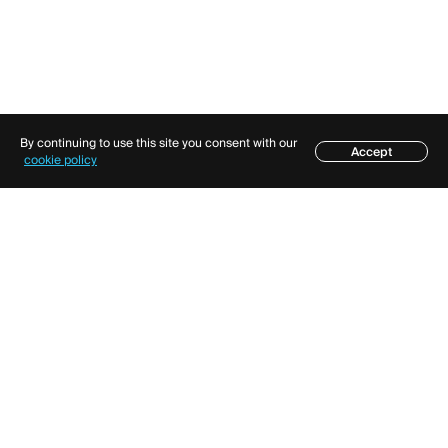
By continuing to use this site you consent with our
Accept
cookie policy
SOLUÇÕES
MÓDULOS
Solução completa
Plataforma Trading