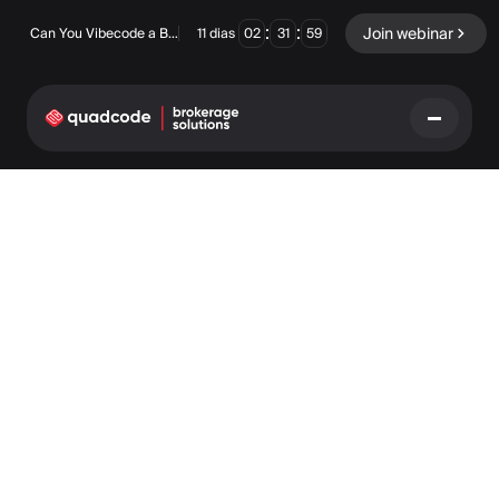
:
:
Join webinar
Can You Vibecode a Brokerage Platform?
11
dias
02
31
59
LANGUAGE
Português
Solução completa
Opções Binárias
Forex / CFD
Exchange e Clearing
Mesa Proprietária