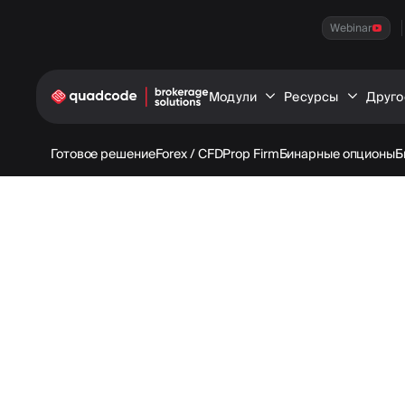
Webinar
Модули
Ресурсы
Друго
Готовое решение
Forex / CFD
Prop Firm
Бинарные опционы
Б