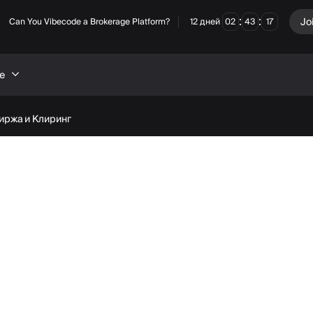
:
:
Jo
Can You Vibecode a Brokerage Platform?
12
дней
02
43
16
е
иржа и Клиринг