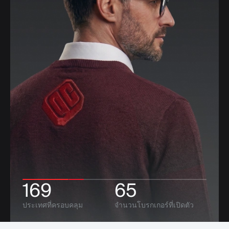
โมดูล
แพลตฟอร์มเทรด
แบ็กออฟฟิศ
ทรัพยากร
เพิ่มเติม
คู่มือการตลาด
เกี่ยวกับเรา
บล็อก
ทีม
คำศัพท์
เหตุการณ์
วิดีโอสอนเทรด
ตัวเลข
เครื่องคำนวณกำไร
ข่าวบริษัท
แผนธุรกิจ
การทำงาน
ความยั่งยืน
169
65
ติดตามเรา
ประเทศที่ครอบคลุม
จำนวนโบรกเกอร์ที่เปิดตัว