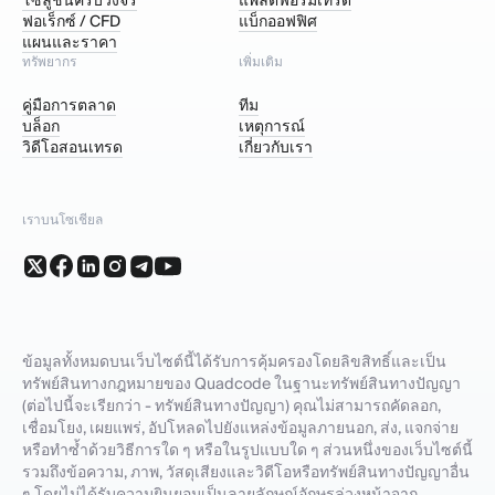
โซลูชันครบวงจร
แพลตฟอร์มเทรด
ฟอเร็กซ์ / CFD
แบ็กออฟฟิศ
แผนและราคา
ทรัพยากร
เพิ่มเติม
คู่มือการตลาด
ทีม
บล็อก
เหตุการณ์
วิดีโอสอนเทรด
เกี่ยวกับเรา
เราบนโซเชียล
ข้อมูลทั้งหมดบนเว็บไซต์นี้ได้รับการคุ้มครองโดยลิขสิทธิ์และเป็น
ทรัพย์สินทางกฎหมายของ Quadcode ในฐานะทรัพย์สินทางปัญญา
(ต่อไปนี้จะเรียกว่า - ทรัพย์สินทางปัญญา) คุณไม่สามารถคัดลอก,
เชื่อมโยง, เผยแพร่, อัปโหลดไปยังแหล่งข้อมูลภายนอก, ส่ง, แจกจ่าย
หรือทำซ้ำด้วยวิธีการใด ๆ หรือในรูปแบบใด ๆ ส่วนหนึ่งของเว็บไซต์นี้
รวมถึงข้อความ, ภาพ, วัสดุเสียงและวิดีโอหรือทรัพย์สินทางปัญญาอื่น
ๆ โดยไม่ได้รับความยินยอมเป็นลายลักษณ์อักษรล่วงหน้าจาก