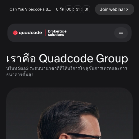
:
:
Join webinar
Can You Vibecode a Brokerage Platform?
8
วัน
00
31
30
เราคือ Quadcode Group
LANGUAGE
บริษัท SaaS ระดับนานาชาติที่ให้บริการโซลูชันการเทรดและการ
ภาษาไทย
ธนาคารขั้นสูง
โซลูชันครบวงจร
ตัวเลือกไบนารี
ฟอเร็กซ์ / CFD
ตลาดหลักทรัพย์และการ
ชำระบัญชี
Prop firm