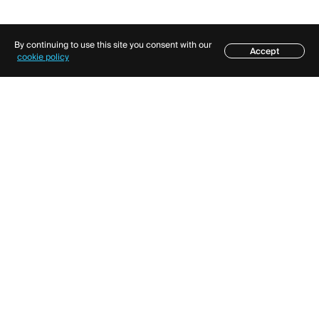
By continuing to use this site you consent with our
Accept
cookie policy
โซลูชั่น
โมดูล
โซลูชันครบวงจร
แพลตฟอร์มเทรด
ฟอเร็กซ์ / CFD
แบ็กออฟฟิศ
แผนและราคา
ทรัพยากร
เพิ่มเติม