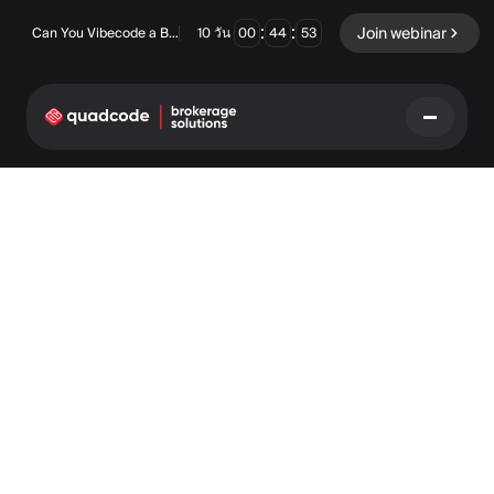
:
:
Join webinar
Can You Vibecode a Brokerage Platform?
10
วัน
00
44
53
LANGUAGE
ภาษาไทย
โซลูชันครบวงจร
ตัวเลือกไบนารี
ฟอเร็กซ์ / CFD
ตลาดหลักทรัพย์และการ
ชำระบัญชี
Prop firm