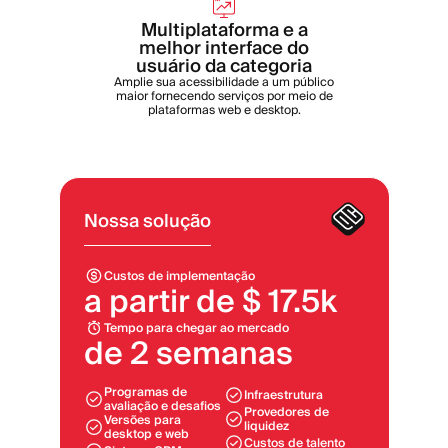
Multiplataforma e a
melhor interface do
usuário da categoria
Amplie sua acessibilidade a um público
maior fornecendo serviços por meio de
plataformas web e desktop.
Nossa solução
Custos de implementação
a partir de $ 17.5k
Tempo para chegar ao mercado
de 2 semanas
Programas de
Infraestrutura
avaliação e desafios
Provedores de
Versões para
liquidez
desktop e web
Custos de talento