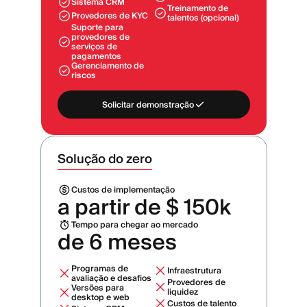
Sistema CRM
Treinamento de
Provedores de KYC
talentos (opcional)
Suporte para
provedores de
serviços de
pagamentos
Gerenciamento de
riscos
Solicitar demonstração
Solução do zero
Custos de implementação
a partir de $ 150k
Tempo para chegar ao mercado
de 6 meses
Programas de
Infraestrutura
avaliação e desafios
Provedores de
Versões para
liquidez
desktop e web
Custos de talento