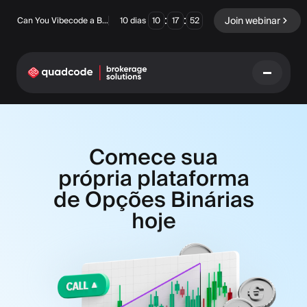
:
:
Join webinar
Can You Vibecode a Brokerage Platform?
10
dias
10
17
51
LANGUAGE
Comece sua
Português
própria plataforma
de Opções Binárias
Solução completa
Opções Binárias
hoje
Forex / CFD
Exchange e Clearing
Mesa Proprietária