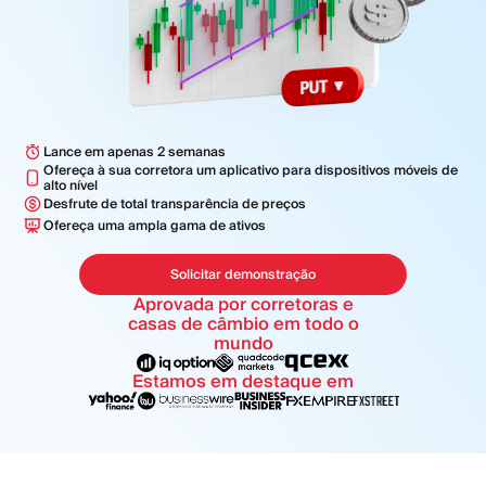
MÓDULOS
Plataforma Trading
Administração
RECURSOS
MAIS
Lance em apenas 2 semanas
Guia de marketing
Sobre nós
Ofereça à sua corretora um aplicativo para dispositivos móveis de
alto nível
Blog
Equipe
Desfrute de total transparência de preços
Glossário
Eventos
Ofereça uma ampla gama de ativos
Tutoriais em vídeo
Números
Calculadora de lucro
Notícias da empresa
Solicitar demonstração
Plano de negócios
Carreiras
Aprovada por corretoras e
Sustentabilidade
casas de câmbio em todo o
mundo
Estamos em destaque em
SIGA-NOS