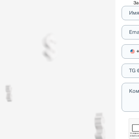
За
Им
Ema
+
TG 
Ком