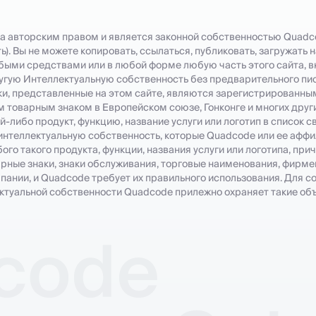
а авторским правом и является законной собственностью Quadco
ь). Вы не можете копировать, ссылаться, публиковать, загружать 
быми средствами или в любой форме любую часть этого сайта, в
угую Интеллектуальную собственность без предварительного пи
ки, представленные на этом сайте, являются зарегистрированны
товарным знаком в Европейском союзе, Гонконге и многих други
ой-либо продукт, функцию, название услуги или логотип в список 
а интеллектуальную собственность, которые Quadcode или ее аффи
го такого продукта, функции, названия услуги или логотипа, при
рные знаки, знаки обслуживания, торговые наименования, фирм
нии, и Quadcode требует их правильного использования. Для с
ектуальной собственности Quadcode прилежно охраняет такие об