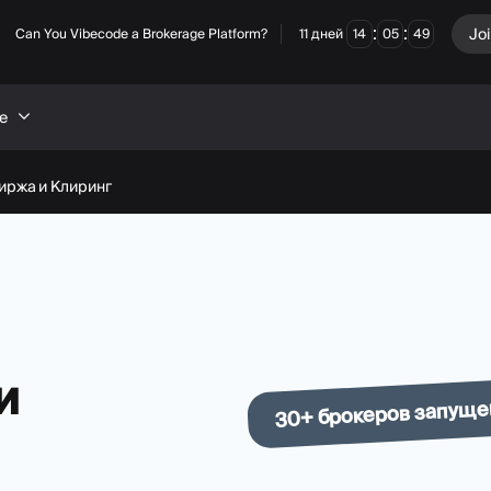
:
:
Jo
Can You Vibecode a Brokerage Platform?
11
дней
14
05
48
е
иржа и Клиринг
и
30+ брокеров запуще