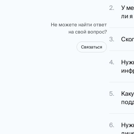
У ме
ли я
Не можете найти ответ
на свой вопрос?
Скол
Связаться
Нужн
инф
Как
под
Нуж
лиц