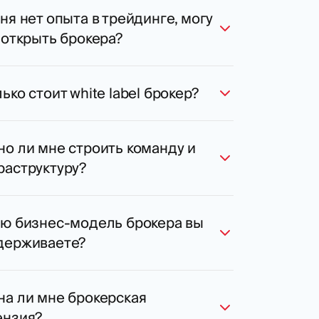
ня нет опыта в трейдинге, могу
 открыть брокера?
ько стоит white label брокер?
о ли мне строить команду и
раструктуру?
ую бизнес-модель брокера вы
держиваете?
на ли мне брокерская
ензия?