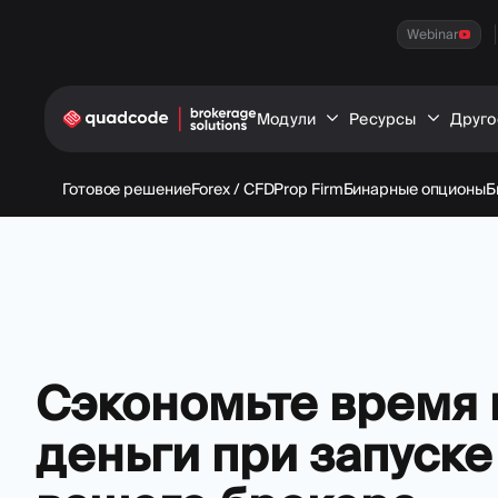
Webinar
Модули
Ресурсы
Друго
Готовое решение
Forex / CFD
Prop Firm
Бинарные опционы
Б
Сэкономьте время 
деньги при запуске