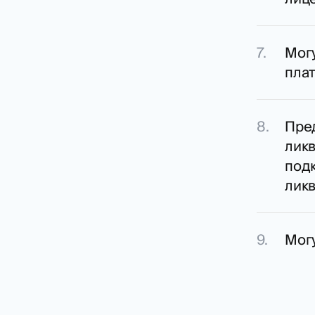
Могу
пла
Пре
ликв
под
лик
Могу