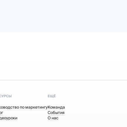
СУРСЫ
ЕЩЁ
ководство по маркетингу
Команда
ог
События
деоуроки
О нас