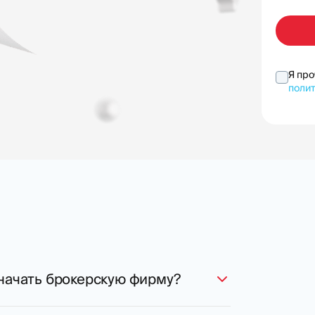
Я пр
поли
начать брокерскую фирму?