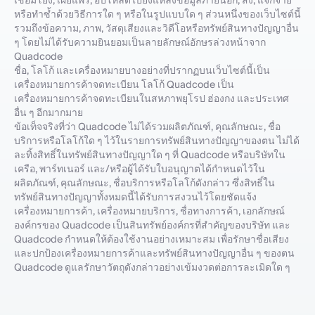
เชื่อมโยง, เผยแพร่, อัปโหลดไปยังแหล่งข้อมูลภายนอก, ส่ง, แจกจ่าย
หรือทำซ้ำด้วยวิธีการใด ๆ หรือในรูปแบบใด ๆ ส่วนหนึ่งของเว็บไซต์นี้
รวมถึงข้อความ, ภาพ, วัสดุเสียงและวิดีโอหรือทรัพย์สินทางปัญญาอื่น
ๆ โดยไม่ได้รับความยินยอมเป็นลายลักษณ์อักษรล่วงหน้าจาก
Quadcode
ชื่อ, โลโก้ และเครื่องหมายบางอย่างที่ปรากฏบนเว็บไซต์นี้เป็น
เครื่องหมายการค้าจดทะเบียน โลโก้ Quadcode เป็น
เครื่องหมายการค้าจดทะเบียนในสหภาพยุโรป ฮ่องกง และประเทศ
อื่น ๆ อีกมากมาย
ข้อเท็จจริงที่ว่า Quadcode ไม่ได้รวมผลิตภัณฑ์, คุณลักษณะ, ชื่อ
บริการหรือโลโก้ใด ๆ ไว้ในรายการทรัพย์สินทางปัญญาของตน ไม่ได้
ละทิ้งสิทธิ์ในทรัพย์สินทางปัญญาใด ๆ ที่ Quadcode หรือบริษัทใน
เครือ, พาร์ทเนอร์ และ/หรือผู้ได้รับใบอนุญาตได้กำหนดไว้ใน
ผลิตภัณฑ์, คุณลักษณะ, ชื่อบริการหรือโลโก้ดังกล่าว ซึ่งสิทธิ์ใน
ทรัพย์สินทางปัญญาทั้งหมดนี้ได้รับการสงวนไว้โดยชัดแจ้ง
เครื่องหมายการค้า, เครื่องหมายบริการ, ชื่อทางการค้า, เอกลักษณ์
องค์กรของ Quadcode เป็นสินทรัพย์องค์กรที่สำคัญของบริษัท และ
Quadcode กำหนดให้ต้องใช้งานอย่างเหมาะสม เพื่อรักษาชื่อเสียง
และปกป้องเครื่องหมายการค้าและทรัพย์สินทางปัญญาอื่น ๆ ของตน
Quadcode ดูแลรักษาวัตถุดังกล่าวอย่างเข้มงวดต่อการละเมิดใด ๆ