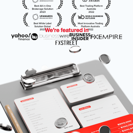
โมดูล
แพลตฟอร์มเทรด
แบ็กออฟฟิศ
We’re featured in
ทรัพยากร
เพิ่มเติม
คู่มือการตลาด
เกี่ยวกับเรา
บล็อก
ทีม
คำศัพท์
เหตุการณ์
วิดีโอสอนเทรด
ตัวเลข
เครื่องคำนวณกำไร
ข่าวบริษัท
แผนธุรกิจ
การทำงาน
ความยั่งยืน
ติดตามเรา