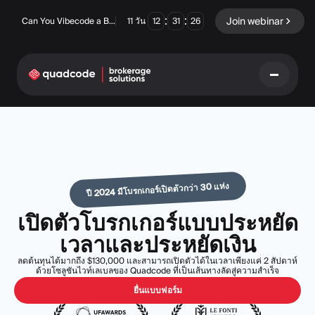
:
:
Join webinar
Can You Vibecode a Brokerage Platform?
11
วัน
12
31
25
LANGUAGE
ภาษาไทย
ปี 2024 มีโบรกเกอร์เปิดตัวกว่า 30 แห่ง
เปิดตัวโบรกเกอร์แบบประหยัด
โซลูชันครบวงจร
ตัวเลือกไบนารี
เวลาและประหยัดเงิน
ฟอเร็กซ์ / CFD
ตลาดหลักทรัพย์และการ
ลดต้นทุนได้มากถึง $130,000 และสามารถเปิดตัวได้ในเวลาเพียงแค่ 2 สัปดาห์
ชำระบัญชี
ด้วยโซลูชันไวท์เลเบลของ Quadcode ที่เป็นเส้นทางลัดสู่ความสำเร็จ
Prop firm
ยื่นแบบฟอร์ม