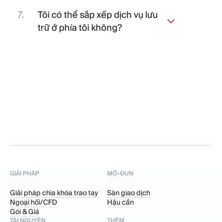
hiệu môi giới trong một giải pháp hậu
cần.
Tôi có thể sắp xếp dịch vụ lưu
trữ ở phía tôi không?
Không. Bạn không thể làm như vậy.
Chúng tôi có đảm bảo thỏa thuận
mức dịch vụ (SLA) 99%, do vậy, toàn
bộ cơ sở hạ tầng được lưu trữ trên
máy chủ của chúng tôi.
GIẢI PHÁP
MÔ-ĐUN
Giải pháp chìa khóa trao tay
Sàn giao dịch
Ngoại hối/CFD
Hậu cần
Gói & Giá
TÀI NGUYÊN
THÊM