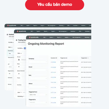
Yêu cầu bản demo
MÔ-ĐUN
Sàn giao dịch
Hậu cần
TÀI NGUYÊN
THÊM
Hướng dẫn tiếp thị
Giới thiệu về Quadcode
Blog
Đội ngũ
Thuật ngữ
Sự kiện
Video hướng dẫn
Con số
Công cụ tính lợi nhuận
Tin tức công ty
Kế hoạch kinh doanh
Nghề nghiệp
Bền vững
THEO DÕI CHÚNG TÔI