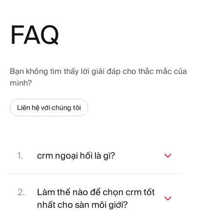
FAQ
Bạn không tìm thấy lời giải đáp cho thắc mắc của
mình?
Liên hệ với chúng tôi
crm ngoại hối là gì?
Giải pháp hậu cần và CRM ngoại hối
cho phép sàn môi giới quản lý khách
hàng, quản trị viên và đối tác liên kết
Làm thế nào để chọn crm tốt
trên cùng một nền tảng. Chúng tập
nhất cho sàn môi giới?
hợp các tính năng như KYC, Thanh
Một giải pháp CRM hiệu quả phải bao