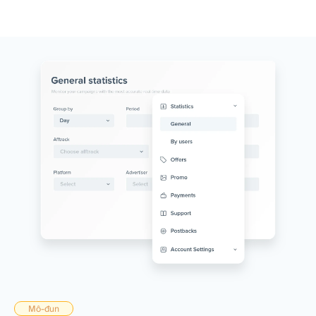
Mô-đun