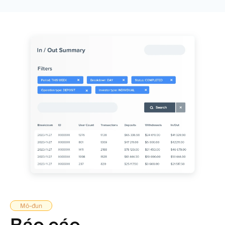
Mô-đun
Báo cáo