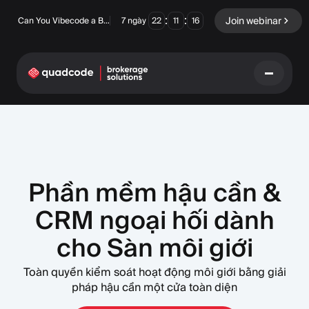
:
:
Join webinar
Can You Vibecode a Brokerage Platform?
7
ngày
22
11
15
LANGUAGE
Tiếng Việt
Phần mềm hậu cần &
CRM ngoại hối dành
Giải pháp chìa khóa trao
Quyền chọn nhị phân
tay
cho Sàn môi giới
Sàn giao dịch và Thanh
Ngoại hối/CFD
toán bù trừ
Toàn quyền kiểm soát hoạt động môi giới bằng giải
pháp hậu cần một cửa toàn diện
Prop Firm