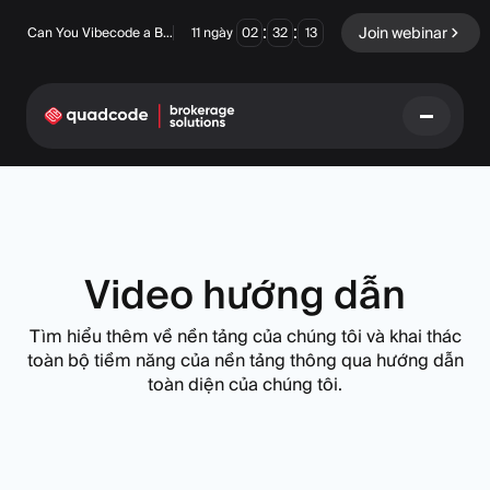
:
:
Join webinar
Can You Vibecode a Brokerage Platform?
11
ngày
02
32
13
LANGUAGE
Tiếng Việt
Video hướng dẫn
Tìm hiểu thêm về nền tảng của chúng tôi và khai thác
Giải pháp chìa khóa trao
Quyền chọn nhị phân
toàn bộ tiềm năng của nền tảng thông qua hướng dẫn
tay
toàn diện của chúng tôi.
Sàn giao dịch và Thanh
Ngoại hối/CFD
toán bù trừ
Prop Firm