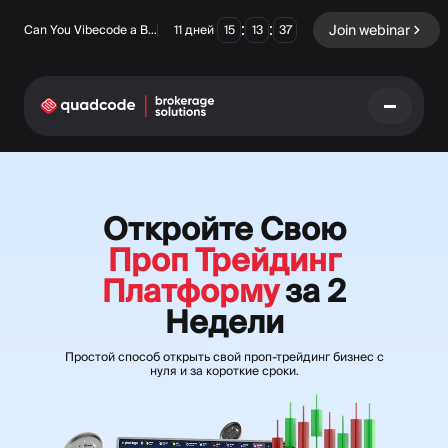
:
:
Join webinar
Can You Vibecode a Brokerage Platform?
11
дней
15
13
36
LANGUAGE
Откройте Свою
Русский
Проп Трейдинг
Платформу
за 2
Готовое решение
Бинарные опционы
Недели
Forex / CFD
Биржа и Клиринг
Простой способ открыть свой проп-трейдинг бизнес с
нуля и за короткие сроки.
Prop Firm