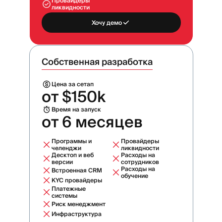
Провайдеры
ликвидности
Хочу демо
Собственная разработка
Цена за сетап
от $150k
Время на запуск
от 6 месяцев
Программы и
Провайдеры
челенджи
ликвидности
Десктоп и веб
Расходы на
версии
сотрудников
Расходы на
Встроенная CRM
обучение
KYC провайдеры
Платежные
системы
Риск менеджмент
Инфраструктура