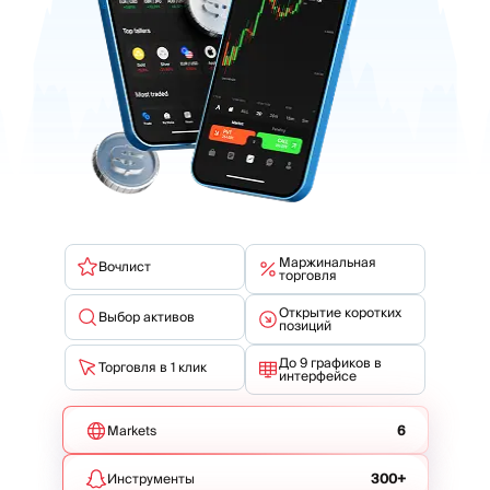
Маржинальная
Вочлист
торговля
Открытие коротких
Выбор активов
позиций
До 9 графиков в
Торговля в 1 клик
интерфейсе
Markets
6
Инструменты
300+