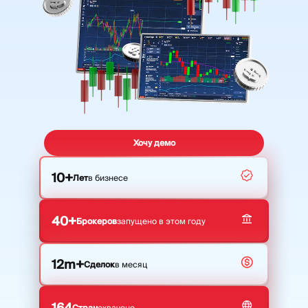
МОДУЛИ
Торговая платформа
Back-office
РЕСУРСЫ
ЕЩЁ
Руководство по
О нас
маркетингу
Команда
Блог
События
Хочу демо
Словарь терминов
Цифры
Видеоуроки
Новости компании
10+
Лет
в бизнесе
Калькулятор прибыли
Карьера
Бизнес План
Устойчивость
40+
Брокеров
запущено в этом году
ПОДПИШИТЕСЬ НА НАС
12m+
Сделок
в месяц
164
Стран
охвачено