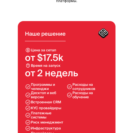
платформы.
Наше решение
Цена за сетап
от $17.5k
Время на запуск
от 2 недель
Программы и
Расходы на
челенджи
сотрудников
Десктоп и веб
Расходы на
версии
обучение
Встроенная CRM
KYC провайдеры
Платежные
системы
Риск менеджмент
Инфраструктура