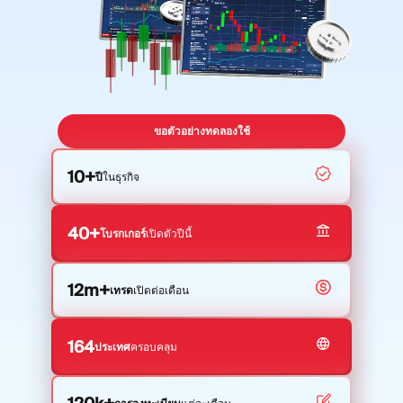
โมดูล
แพลตฟอร์มเทรด
แบ็กออฟฟิศ
ทรัพยากร
เพิ่มเติม
ขอตัวอย่างทดลองใช้
คู่มือการตลาด
เกี่ยวกับเรา
บล็อก
ทีม
10+
ปี
ในธุรกิจ
คำศัพท์
เหตุการณ์
วิดีโอสอนเทรด
ตัวเลข
เครื่องคำนวณกำไร
ข่าวบริษัท
40+
โบรกเกอร์
เปิดตัวปีนี้
แผนธุรกิจ
การทำงาน
ความยั่งยืน
12m+
เทรด
เปิดต่อเดือน
ติดตามเรา
164
ประเทศ
ครอบคลุม