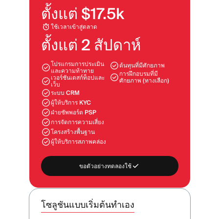
ตั้งแต่ $17.5k
ใช้เวลาเข้าสู่ตลาด
ตั้งแต่ 2 สัปดาห์
โปรแกรมการประเมิน
ต้นทุนที่มีศักยภาพ
และความท้าทาย
การฝึกอบรมที่มี
เวอร์ชันเดสก์ท็อปและ
ศักยภาพ (ทางเลือก)
เว็บ
ระบบ CRM
ผู้ให้บริการ KYC
ฝ่ายซัพพอร์ต PSP
การจัดการความเสี่ยง
โครงสร้างพื้นฐาน
ผู้ให้บริการสภาพคล่อง
ขอตัวอย่างทดลองใช้
โซลูชันแบบเริ่มต้นทำเอง