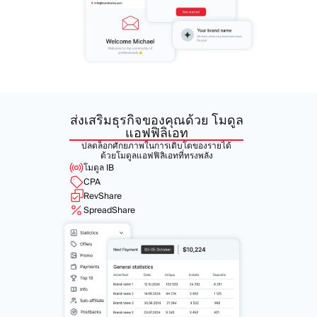
ส่งเสริมธุรกิจของคุณด้วย
โมดูล
แอฟฟิลิเอท
ปลดล็อกศักยภาพในการเติบโตของรายได้
ด้วยโมดูลแอฟฟิลิเอทที่ทรงพลัง
โมดูล IB
CPA
RevShare
SpreadShare