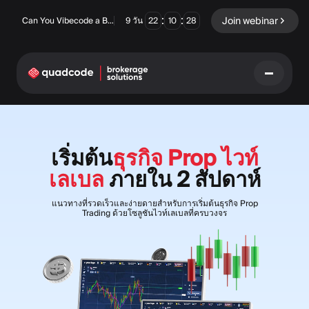
:
:
Join webinar
Can You Vibecode a Brokerage Platform?
9
วัน
22
10
28
LANGUAGE
เริ่มต้น
ธุรกิจ Prop ไวท์
ภาษาไทย
เลเบล
ภายใน 2 สัปดาห์
แนวทางที่รวดเร็วและง่ายดายสำหรับการเริ่มต้นธุรกิจ Prop
โซลูชันครบวงจร
Trading ด้วยโซลูชันไวท์เลเบลที่ครบวงจร
ตัวเลือกไบนารี
ฟอเร็กซ์ / CFD
ตลาดหลักทรัพย์และการ
ชำระบัญชี
Prop firm