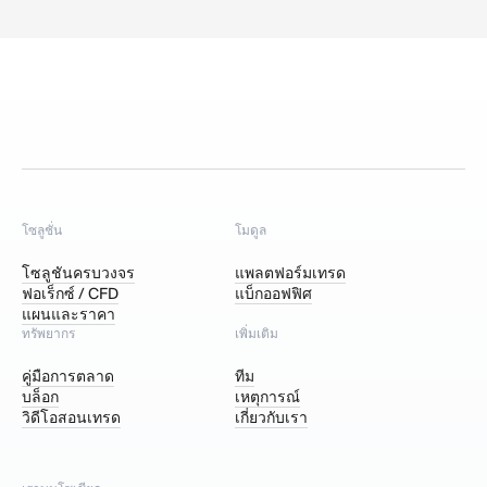
โซลูชั่น
โมดูล
โซลูชันครบวงจร
แพลตฟอร์มเทรด
ฟอเร็กซ์ / CFD
แบ็กออฟฟิศ
แผนและราคา
ทรัพยากร
เพิ่มเติม
คู่มือการตลาด
ทีม
บล็อก
เหตุการณ์
วิดีโอสอนเทรด
เกี่ยวกับเรา