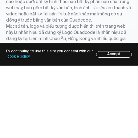
nào hoặc dưới bất kỳ hình thức nào bất kỳ phần nào của trang
web này, bao gồm bất kỳ văn bản, hình ảnh, tài liệu âm thanh và
video hoặc bất kỳ Tài sản Trí tuệ nào khác mà không có sự
đồng ý trước bằng văn bản của Quadcode.
Một số tên, logo và biểu tượng được hiển thị trên trang web
này là nhãn hiệu đã đăng ký. Logo Quadcode là nhãn hiệu đã
đăng ký tại Liên minh Châu Âu, Hồng Kông và nhiều quốc gia
khác.
Việc Quadcode không đưa bất kỳ sản phẩm, tính năng, tên
By continuing to use this site you consent with our
Accept
cookie policy
dịch vụ hoặc logo nào vào danh sách Sở hữu Trí tuệ của mình
không có nghĩa là từ bỏ bất kỳ quyền sở hữu trí tuệ nào mà
Quadcode hoặc các công ty liên kết, đối tác và (hoặc) người
được cấp phép đã thiết lập đối với bất kỳ sản phẩm, tính năng,
tên dịch vụ hoặc logo nào như vậy, tất cả các quyền sở hữu trí
tuệ này được bảo lưu một cách rõ ràng. Nhãn hiệu, nhãn hiệu
dịch vụ, tên thương mại, bản sắc doanh nghiệp của Quadcode
là tài sản doanh nghiệp quan trọng của công ty và Quadcode
yêu cầu chúng phải được sử dụng đúng cách. Để bảo vệ danh
tiếng và bảo vệ nhãn hiệu cũng như các tài sản trí tuệ khác,
Quadcode bảo vệ nghiêm ngặt các đối tượng đó trước mọi vi
phạm.