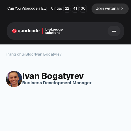
:
:
Join webinar
Can You Vibecode a Brokerage Platform?
8
ngày
22
41
30
LANGUAGE
Trang chủ
/
Blog
/
Ivan Bogatyrev
Tiếng Việt
Ivan Bogatyrev
Business Development Manager
Giải pháp chìa khóa trao
Quyền chọn nhị phân
tay
Sàn giao dịch và Thanh
Ngoại hối/CFD
toán bù trừ
Prop Firm