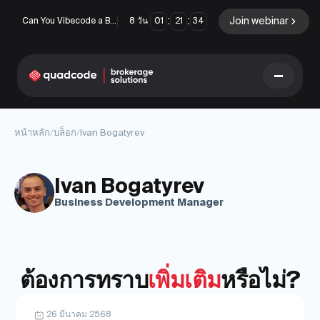
:
:
Join webinar
Can You Vibecode a Brokerage Platform?
8
วัน
01
21
34
LANGUAGE
หน้าหลัก
/
บล็อก
/
Ivan Bogatyrev
ภาษาไทย
Ivan Bogatyrev
Business Development Manager
โซลูชันครบวงจร
ตัวเลือกไบนารี
ฟอเร็กซ์ / CFD
ตลาดหลักทรัพย์และการ
ชำระบัญชี
ต้องการทราบ
เพิ่มเติม
หรือไม่?
Prop firm
26 มีนาคม 2568