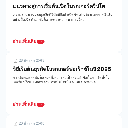
แนวทางสู่การเริ่มต้นเปิดโบรกเกอร์คริปโต
โมดูล
ความล้ำหน้าของสกุลเงินดิจิทัลที่ถือกำเนิดขึ้นได้เปลี่ยนโลกการเงินไป
แพลตฟอร์มเทรด
แบ็กออฟฟิศ
อย่างสิ้นเชิง นำมาซึ่งโอกาสและความท้าทายใหม่ๆ
ทรัพยากร
เพิ่มเติม
อ่านเพิ่มเติม
คู่มือการตลาด
เกี่ยวกับเรา
บล็อก
ทีม
คำศัพท์
เหตุการณ์
26 มีนาคม 2568
วิดีโอสอนเทรด
ตัวเลข
วิธีเริ่มต้นธุรกิจโบรกเกอร์ฟอเร็กซ์ในปี 2025
เครื่องคำนวณกำไร
ข่าวบริษัท
การเลือกแพลตฟอร์มเทรดที่เหมาะสมเป็นส่วนสำคัญในการจัดตั้งโบรก
แผนธุรกิจ
การทำงาน
เกอร์ฟอเร็กซ์ แพลตฟอร์มเทรดไม่ได้เป็นเพียงแค่เครื่องมือ
ความยั่งยืน
อ่านเพิ่มเติม
ติดตามเรา
26 มีนาคม 2568