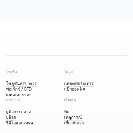
โซลูชั่น
โมดูล
โซลูชันครบวงจร
แพลตฟอร์มเทรด
ฟอเร็กซ์ / CFD
แบ็กออฟฟิศ
แผนและราคา
ทรัพยากร
เพิ่มเติม
คู่มือการตลาด
ทีม
บล็อก
เหตุการณ์
วิดีโอสอนเทรด
เกี่ยวกับเรา