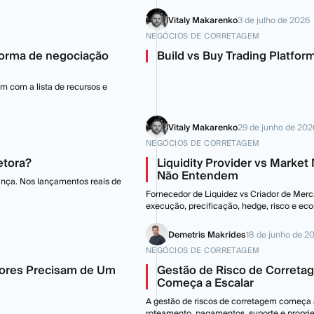
Vitaly Makarenko
3 de julho de 2026
NEGÓCIOS DE CORRETAGEM
forma de negociação
Build vs Buy Trading Platfo
m com a lista de recursos e
Vitaly Makarenko
29 de junho de 202
NEGÓCIOS DE CORRETAGEM
etora?
Liquidity Provider vs Marke
Não Entendem
ança. Nos lançamentos reais de
Fornecedor de Liquidez vs Criador de Mer
execução, precificação, hedge, risco e eco
Demetris Makrides
18 de junho de 2
NEGÓCIOS DE CORRETAGEM
etores Precisam de Um
Gestão de Risco de Correta
Começa a Escalar
A gestão de riscos de corretagem começa a 
roteamento, pagamentos, suporte e propri