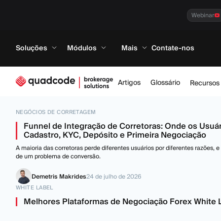
Webinar
Soluções
Módulos
Mais
Contate-nos
Artigos
Glossário
Recursos
NEGÓCIOS DE CORRETAGEM
Funnel de Integração de Corretoras: Onde os Usuá
Cadastro, KYC, Depósito e Primeira Negociação
A maioria das corretoras perde diferentes usuários por diferentes razões, 
de um problema de conversão.
Demetris Makrides
24 de julho de 2026
WHITE LABEL
Melhores Plataformas de Negociação Forex White 