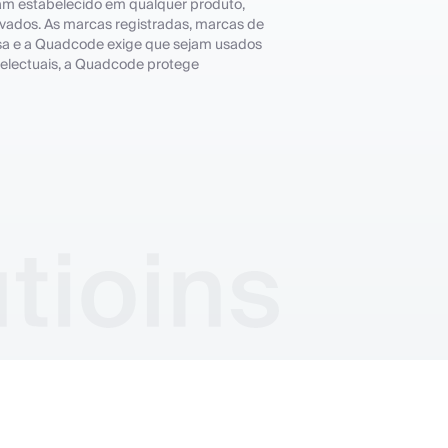
nham estabelecido em qualquer produto,
ervados. As marcas registradas, marcas de
esa e a Quadcode exige que sejam usados
telectuais, a Quadcode protege
es
Política de Divulgação de Vulnerabilidade