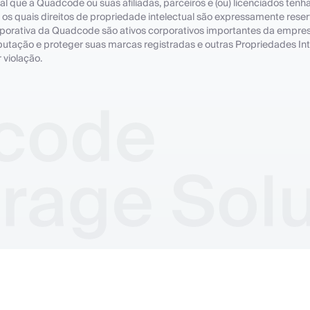
ual que a Quadcode ou suas afiliadas, parceiros e (ou) licenciados te
s os quais direitos de propriedade intelectual são expressamente res
orporativa da Quadcode são ativos corporativos importantes da empr
utação e proteger suas marcas registradas e outras Propriedades In
 violação.
Política de Cookies
Política de Privacidade
Termos e Condiçõ