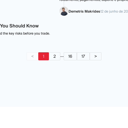
Demetris Makrides
12 de junho de 2
s You Should Know
 the key risks before you trade.
...
<
1
2
16
17
>