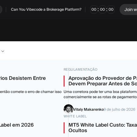
:
:
Join w
Can You Vibecode a Brokerage Platform?
00
00
00
REGULAMENTAÇÃO
rios Desistem Entre
Aprovação do Provedor de P
Devem Preparar Antes de Sol
e então comete o erro de chamar isso
Uma corretora pode ter uma boa plataform
comercialmente se as rotas de pagamento f
Vitaly Makarenko
9 de julho de 2026
WHITE LABEL
Label em 2026
MT5 White Label Custo: Taxa
Ocultos