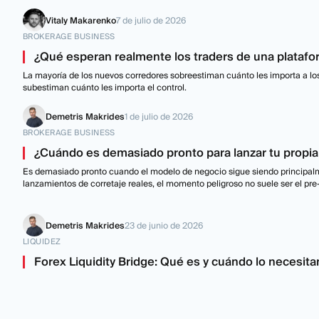
Vitaly Makarenko
7 de julio de 2026
BROKERAGE BUSINESS
¿Qué esperan realmente los traders de una plataf
La mayoría de los nuevos corredores sobreestiman cuánto les importa a los t
subestiman cuánto les importa el control.
Demetris Makrides
1 de julio de 2026
BROKERAGE BUSINESS
¿Cuándo es demasiado pronto para lanzar tu propia
Es demasiado pronto cuando el modelo de negocio sigue siendo principal
lanzamientos de corretaje reales, el momento peligroso no suele ser el pr
Demetris Makrides
23 de junio de 2026
LIQUIDEZ
Forex Liquidity Bridge: Qué es y cuándo lo necesita