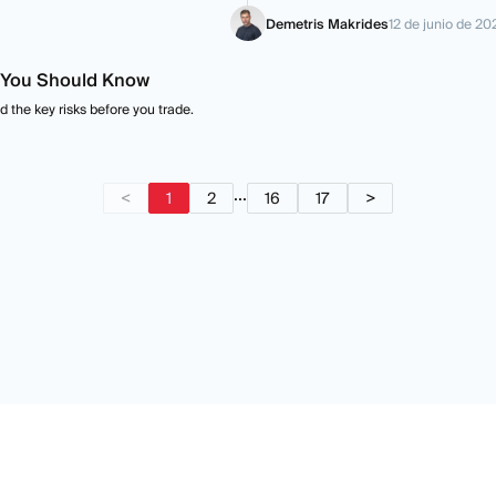
Demetris Makrides
12 de junio de 20
s You Should Know
 the key risks before you trade.
...
<
1
2
16
17
>