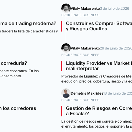
Vitaly Makarenko
3 de julio de 2026
BROKERAGE BUSINESS
orma de trading moderna?
Construir vs Comprar Softwa
y Riesgos Ocultos
raders la lista de características y
Vitaly Makarenko
29 de junio de 202
BROKERAGE BUSINESS
 correduría?
Liquidity Provider vs Market
malinterpretar
mente esperanza. En los
e-lanzamiento.
Proveedor de Liquidez vs Creadores de Mer
ejecución, precios, cobertura, riesgo y la 
Demetris Makrides
18 de junio de 20
BROKERAGE BUSINESS
n los corredores
Gestión de Riesgos en Corr
a Escalar?
La gestión de riesgos en corretaje comienza
el enrutamiento, los pagos, el soporte y la 