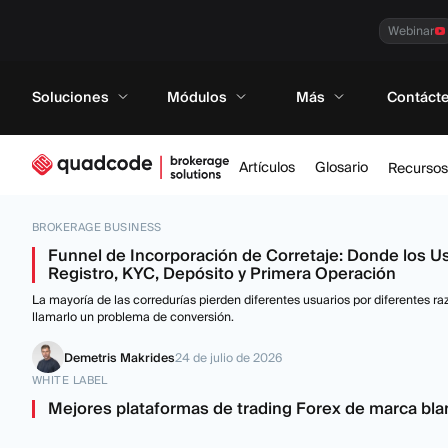
Webinar
Soluciones
Módulos
Más
Contáct
Artículos
Glosario
Recursos
BROKERAGE BUSINESS
Funnel de Incorporación de Corretaje: Donde los U
Registro, KYC, Depósito y Primera Operación
La mayoría de las corredurías pierden diferentes usuarios por diferentes r
llamarlo un problema de conversión.
Demetris Makrides
24 de julio de 2026
WHITE LABEL
Mejores plataformas de trading Forex de marca bl