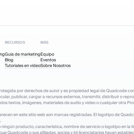
RECURSOS
MÁS
ing
Guía de marketing
Equipo
Blog
Eventos
Tutoriales en vídeo
Sobre Nosotros
 protegida por derechos de autor y es propiedad legal de Quadcode com
ular, publicar, cargar a recursos externos, transmitir, distribuir o rep
idos textos, imágenes, materiales de audio y video o cualquier otra Pr
arecen en este sitio web son marcas registradas. El logotipo de Quad
.
ingún producto, característica, nombre de servicio o logotipo en la li
ue Quadcode o sus afiliadas, socios y (o) licenciatarios hayan establec