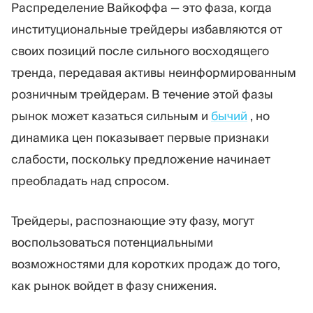
Распределение Вайкоффа — это фаза, когда
Торговая платформа
Back-office
институциональные трейдеры избавляются от
своих позиций после сильного восходящего
РЕСУРСЫ
ЕЩЁ
тренда, передавая активы неинформированным
Руководство по
О нас
розничным трейдерам. В течение этой фазы
маркетингу
Команда
Блог
События
рынок может казаться сильным и
бычий
, но
Словарь терминов
Цифры
динамика цен показывает первые признаки
Видеоуроки
Новости компании
слабости, поскольку предложение начинает
Калькулятор прибыли
Карьера
преобладать над спросом.
Бизнес План
Устойчивость
Трейдеры, распознающие эту фазу, могут
ПОДПИШИТЕСЬ НА НАС
воспользоваться потенциальными
возможностями для коротких продаж до того,
как рынок войдет в фазу снижения.