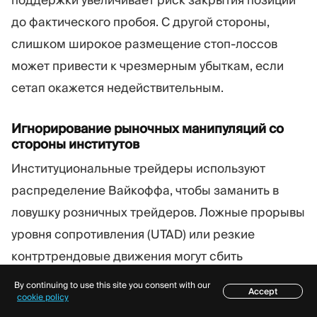
до фактического пробоя. С другой стороны,
слишком широкое размещение стоп-лоссов
может привести к чрезмерным убыткам, если
сетап окажется недействительным.
Игнорирование рыночных манипуляций со
стороны институтов
Институциональные трейдеры используют
распределение Вайкоффа, чтобы заманить в
ловушку розничных трейдеров. Ложные прорывы
уровня сопротивления (UTAD) или резкие
контртрендовые движения могут сбить
трейдеров с толку и заставить их принять
By continuing to use this site you consent with our
Accept
Содержание
cookie policy
неверную сторону сделки. Понимание принципов