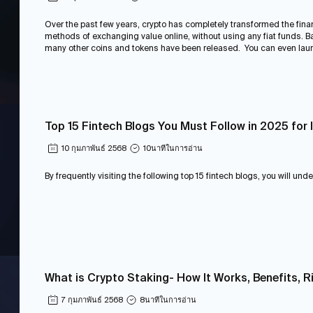
Over the past few years, crypto has completely transformed the fina
methods of exchanging value online, without using any fiat funds. Bac
many other coins and tokens have been released. You can even laun
Top 15 Fintech Blogs You Must Follow in 2025 for 
10 กุมภาพันธ์ 2568
10
นาทีในการอ่าน
By frequently visiting the following top 15 fintech blogs, you will und
What is Crypto Staking- How It Works, Benefits, R
7 กุมภาพันธ์ 2568
8
นาทีในการอ่าน