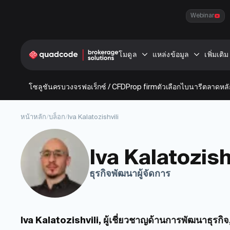
Webinar
โมดูล
แหล่งข้อมูล
เพิ่มเติม
โซลูชันครบวงจร
ฟอเร็กซ์ / CFD
Prop firm
ตัวเลือกไบนารี
ตลาดหลั
หน้าหลัก
/
บล็อก
/
Iva Kalatozishvili
Iva Kalatozish
ธุรกิจพัฒนาผู้จัดการ
Iva Kalatozishvili, ผู้เชี่ยวชาญด้านการพัฒนาธุร