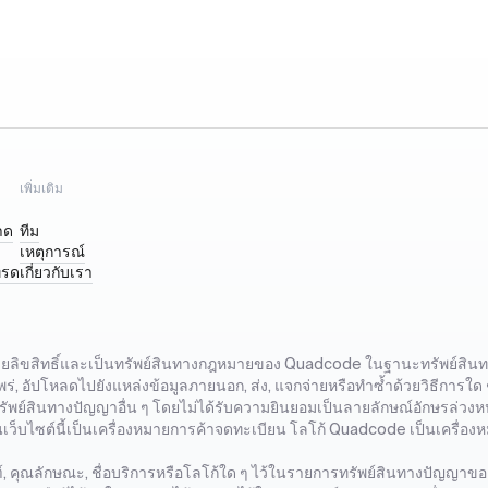
เพิ่มเติม
าด
ทีม
เหตุการณ์
ทรด
เกี่ยวกับเรา
งโดยลิขสิทธิ์และเป็นทรัพย์สินทางกฎหมายของ Quadcode ในฐานะทรัพย์สินทาง
ร่, อัปโหลดไปยังแหล่งข้อมูลภายนอก, ส่ง, แจกจ่ายหรือทำซ้ำด้วยวิธีการใด ๆ
อทรัพย์สินทางปัญญาอื่น ๆ โดยไม่ได้รับความยินยอมเป็นลายลักษณ์อักษรล่
บนเว็บไซต์นี้เป็นเครื่องหมายการค้าจดทะเบียน โลโก้ Quadcode เป็นเครื
ฑ์, คุณลักษณะ, ชื่อบริการหรือโลโก้ใด ๆ ไว้ในรายการทรัพย์สินทางปัญญาขอ