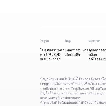
โซลูชั่น
โมดูล
ทรัพยากร
โซลูชันครบวงจร
แพลตฟอร์มเทรด
คู่มือการตล
ฟอเร็กซ์ / CFD
แบ็กออฟฟิศ
บล็อก
แผนและราคา
วิดีโอสอนเ
ข้อมูลทั้งหมดบนเว็บไซต์นี้ได้รับการคุ้มครอ
ปัญญา) คุณไม่สามารถคัดลอก, เชื่อมโยง, เผยแพ
รวมถึงข้อความ, ภาพ, วัสดุเสียงและวิดีโอหรื
ชื่อ, โลโก้ และเครื่องหมายบางอย่างที่ปรากฏ
และประเทศอื่น ๆ อีกมากมาย
ข้อเท็จจริงที่ว่า Quadcode ไม่ได้รวมผลิตภัณ