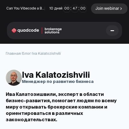
:
:
Join webinar
Can You Vibecode a Brokerage Platform?
10
дней
00
46
59
LANGUAGE
Главная
/
Блог
/
Iva Kalatozishvili
Русский
Iva Kalatozishvili
Менеджер по развитию бизнеса
Готовое решение
Бинарные опционы
Ива Калатозишвили, эксперт в области
бизнес-развития, помогает людям по всему
Forex / CFD
Биржа и Клиринг
миру открывать брокерские компании и
ориентироваться в различных
Prop Firm
законодательствах.