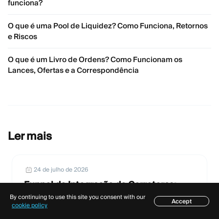
funciona?
O que é uma Pool de Liquidez? Como Funciona, Retornos
e Riscos
O que é um Livro de Ordens? Como Funcionam os
Lances, Ofertas e a Correspondência
Ler mais
24 de julho de 2026
Funnel de Integração de Corretoras:
Onde os Usuários Desistem Entre
By continuing to use this site you consent with our
Accept
Índice
cookie policy
Cadastro, KYC, Depósito e Primeira