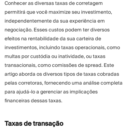
Conhecer as diversas taxas de corretagem
Plataforma Trading
Administração
permitirá que você maximize seu investimento,
independentemente da sua experiência em
RECURSOS
MAIS
negociação. Esses custos podem ter diversos
Guia de marketing
Sobre nós
efeitos na rentabilidade da sua carteira de
Blog
Equipe
Glossário
Eventos
investimentos, incluindo taxas operacionais, como
Tutoriais em vídeo
Números
multas por custódia ou inatividade, ou taxas
Calculadora de lucro
Notícias da empresa
transacionais, como comissões de spread. Este
Plano de negócios
Carreiras
artigo aborda os diversos tipos de taxas cobradas
Sustentabilidade
pelas corretoras, fornecendo uma análise completa
para ajudá-lo a gerenciar as implicações
SIGA-NOS
financeiras dessas taxas.
Taxas de
transação