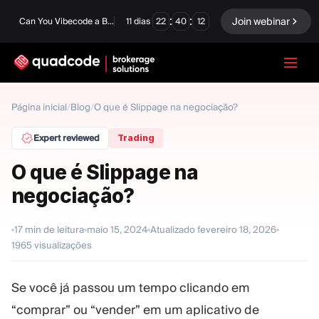
:
:
Join webinar
Can You Vibecode a Brokerage Platform?
11
dias
22
40
10
LANGUAGE
Página inicial
/
Blog
/
O que é Slippage na negociação?
Português
Expert reviewed
Trading
O que é Slippage na
negociação?
Solução completa
Opções Binárias
Forex / CFD
Exchange e Clearing
17
min de leitura
maio 15, 2024
Atualizado
fevereiro 18, 2026
1965
visualizações
Mesa Proprietária
Se você já passou um tempo clicando em
MÓDULOS
“comprar” ou “vender” em um aplicativo de