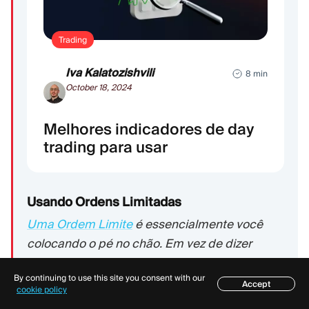
Trading
Iva Kalatozishvili
8 min
October 18, 2024
Melhores indicadores de day
trading para usar
Usando Ordens Limitadas
Uma Ordem Limite
é essencialmente você
colocando o pé no chão. Em vez de dizer
“compre isso agora a qualquer preço,” você
By continuing to use this site you consent with our
diz ao corretor o máximo exato que está
Accept
Índice
cookie policy
disposto a pagar (ou o mínimo que aceitará