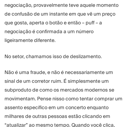
Plataforma Trading
Administração
negociação, provavelmente teve aquele momento
de confusão de um instante em que vê um preço
que gosta, aperta o botão e então – puff – a
RECURSOS
MAIS
negociação é confirmada a um número
Guia de marketing
Sobre nós
Blog
Equipe
ligeiramente diferente.
Glossário
Eventos
Tutoriais em vídeo
Números
No setor, chamamos isso de deslizamento.
Calculadora de lucro
Notícias da empresa
Plano de negócios
Carreiras
Não é uma fraude, e não é necessariamente um
Sustentabilidade
sinal de um corretor ruim. É simplesmente um
subproduto de como os mercados modernos se
SIGA-NOS
movimentam. Pense nisso como tentar comprar um
assento específico em um concerto enquanto
milhares de outras pessoas estão clicando em
“atualizar” ao mesmo tempo. Quando você clica,