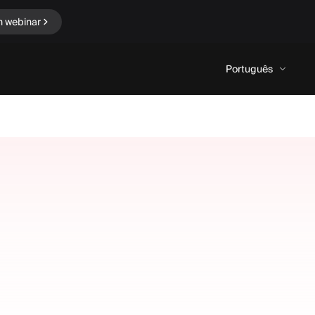
n webinar
Português