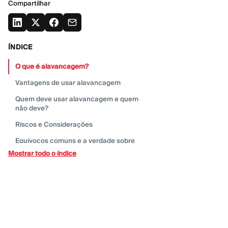
Compartilhar
ÍNDICE
O que é
alavancagem?
Vantagens de usar
alavancagem
Quem deve usar alavancagem e quem
não
deve?
Riscos e
Considerações
Equívocos comuns e a verdade sobre
alavancagem
Mostrar todo o índice
Estratégias de Gestão de Risco para
Negociação
Alavancada
Fatores psicológicos na negociação
alavancada
Conclusão