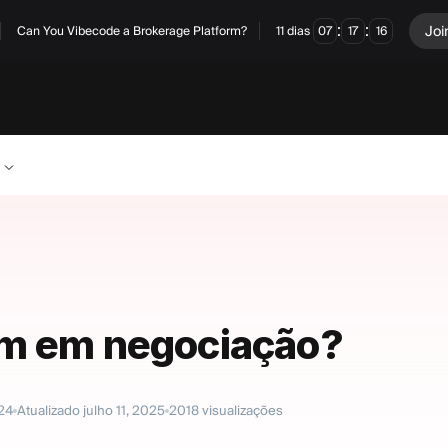
:
:
Joi
Can You Vibecode a Brokerage Platform?
11
dias
07
17
16
em em negociação?
024
Atualizado
julho 11, 2025
2018
visualizações