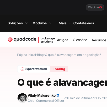
Webinar
Soluções
Módulos
Mais
Contate-nos
Artigos
Glossário
Recursos
Página inicial
/
Blog
/
O que é alavancagem em negociação?
Expert reviewed
Trading
O que é alavancag
Vitaly Makarenko
20
min de leitura
abril 15, 2
Chief Commercial Officer