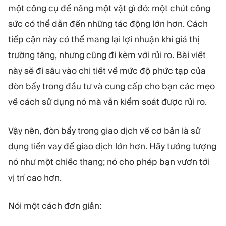
MÔ-ĐUN
một công cụ để nâng một vật gì đó: một chút công
Sàn giao dịch
Hậu cần
sức có thể dẫn đến những tác động lớn hơn. Cách
tiếp cận này có thể mang lại lợi nhuận khi giá thị
TÀI NGUYÊN
THÊM
trường tăng, nhưng cũng đi kèm với rủi ro. Bài viết
này sẽ đi sâu vào chi tiết về mức độ phức tạp của
Hướng dẫn tiếp thị
Giới thiệu về Quadcode
Blog
Đội ngũ
đòn bẩy trong đầu tư và cung cấp cho bạn các mẹo
Thuật ngữ
Sự kiện
về cách sử dụng nó mà vẫn kiểm soát được rủi ro.
Video hướng dẫn
Con số
Công cụ tính lợi nhuận
Tin tức công ty
Vậy nên, đòn bẩy trong giao dịch về cơ bản là sử
Kế hoạch kinh doanh
Nghề nghiệp
Bền vững
dụng tiền vay để giao dịch lớn hơn. Hãy tưởng tượng
nó như một chiếc thang; nó cho phép bạn vươn tới
THEO DÕI CHÚNG TÔI
vị trí cao hơn.
Nói một cách đơn giản: