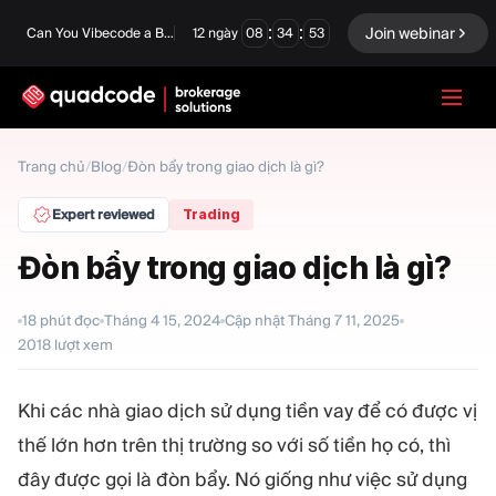
:
:
Join webinar
Can You Vibecode a Brokerage Platform?
12
ngày
08
34
52
LANGUAGE
Trang chủ
/
Blog
/
Đòn bẩy trong giao dịch là gì?
Tiếng Việt
Expert reviewed
Trading
Đòn bẩy trong giao dịch là gì?
Giải pháp chìa khóa trao
Quyền chọn nhị phân
18
phút đọc
Tháng 4 15, 2024
Cập nhật
Tháng 7 11, 2025
tay
2018
lượt xem
Sàn giao dịch và Thanh
Ngoại hối/CFD
toán bù trừ
Khi các nhà giao dịch sử dụng tiền vay để có được vị
Prop Firm
thế lớn hơn trên thị trường so với số tiền họ có, thì
đây được gọi là đòn bẩy. Nó giống như việc sử dụng