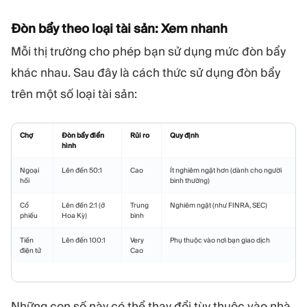
Đòn bẩy theo loại tài sản: Xem nhanh
Mỗi thị trường cho phép bạn sử dụng mức đòn bẩy
khác nhau. Sau đây là cách thức sử dụng đòn bẩy
trên một số loại tài sản:
Chợ
Đòn bẩy điển
Rủi ro
Quy định
hình
Ngoại
Lên đến 50:1
Cao
Ít nghiêm ngặt hơn (dành cho người
hối
bình thường)
Cổ
Lên đến 2:1 (ở
Trung
Nghiêm ngặt (như FINRA, SEC)
phiếu
Hoa Kỳ)
bình
Tiền
Lên đến 100:1
Very
Phụ thuộc vào nơi bạn giao dịch
điện tử
Cao
Những con số này có thể thay đổi tùy thuộc vào nhà