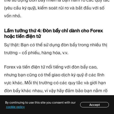
thể sử dụng đòn bẩy miễn là bạn nắm rõ các quy tắc
(yêu cầu ký quỹ), kiểm soát rủi ro và bắt đầu với số
vốn nhỏ.
Lầm tưởng thứ 4: Đòn bẩy chỉ dành cho Forex
hoặc tiền điện tử
Sự thật: Bạn có thể sử dụng đòn bẩy trong nhiều thị
trường – cổ phiếu, hàng hóa, v.v.
Forex và tiền điện tử nổi tiếng với đòn bẩy cao,
nhưng bạn cũng có thể giao dịch ký quỹ ở các lĩnh
vực khác. Mỗi thị trường có các quy tắc và giới hạn
đòn bẩy khác nhau, vì vậy hãy đảm bảo bạn nắm rõ
các quy định trước khi bắt đầu.
By continuing to use this site you consent with our
Accept
Mục lục
cookie policy
Lầm tưởng thứ 5: Bạn cần rất nhiều tiền để sử