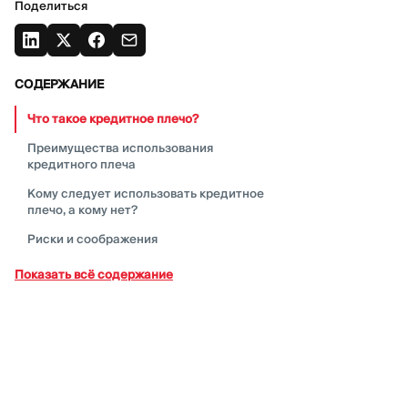
Поделиться
СОДЕРЖАНИЕ
Что такое кредитное
плечо?
Преимущества использования
кредитного
плеча
Кому следует использовать кредитное
плечо, а кому
нет?
Риски и
соображения
Распространенные заблуждения и
Показать всё содержание
правда о кредитном
плече
Стратегии управления рисками при
торговле с использованием кредитного
плеча
Психологические факторы в торговле с
использованием кредитного
плеча