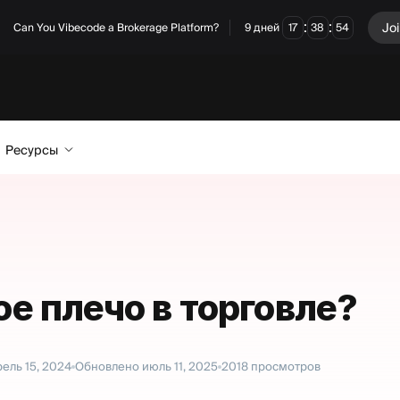
:
:
Joi
Can You Vibecode a Brokerage Platform?
9
дней
17
38
53
Ресурсы
ое плечо в торговле?
ель 15, 2024
Обновлено
июль 11, 2025
2018
просмотров