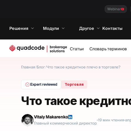
Webinar
Решения
Модули
Другое
Контакты
Статьи
Словарь терминов
Главная
/
Блог
/
Что такое кредитное плечо в торговле?
Expert reviewed
Торговля
Что такое кредитн
Vitaly Makarenko
19
мин чтения
апр
Главный коммерческий директор