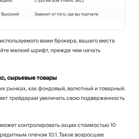
едина
Строгие (как FINRA, SEC)
y Высокий
Зависит от того, где вы торгуете
 используемого вами брокера, вашего места
тайте мелкий шрифт, прежде чем начать
кс, сырьевые товары
х рынках, как фондовый, валютный и товарный.
ляет трейдерам увеличить свою подверженность
 может контролировать акции стоимостью 10
кредитным плечом 10:1. Такое возросшее