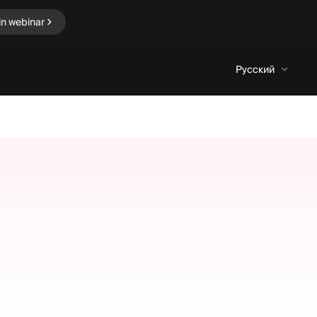
in webinar
Русский