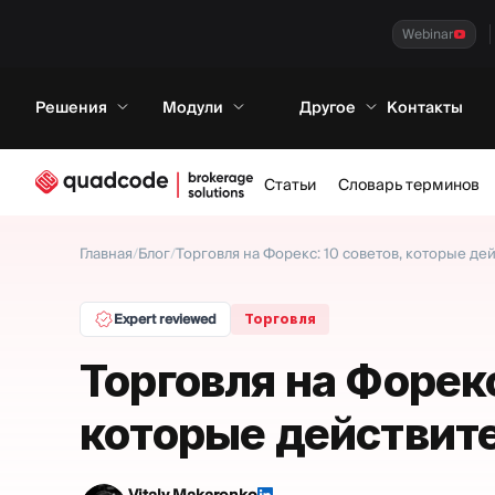
Webinar
Решения
Модули
Другое
Контакты
Статьи
Словарь терминов
Главная
/
Блог
/
Торговля на Форекс: 10 советов, которые де
Expert reviewed
Торговля
Торговля на Форекс
которые действит