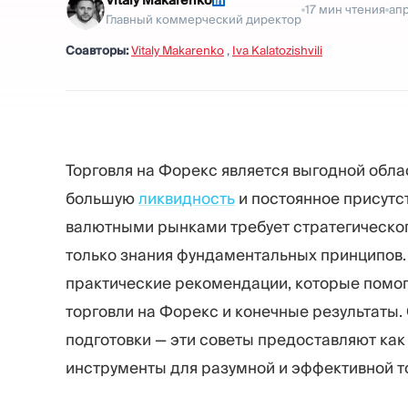
Vitaly Makarenko
17
мин чтения
апр
Главный коммерческий директор
Соавторы:
Vitaly Makarenko
,
Iva Kalatozishvili
Торговля на Форекс является выгодной обла
большую
ликвидность
и постоянное присутс
валютными рынками требует стратегического
только знания фундаментальных принципов. 
практические рекомендации, которые помог
торговли на Форекс и конечные результаты.
подготовки — эти советы предоставляют ка
инструменты для разумной и эффективной т