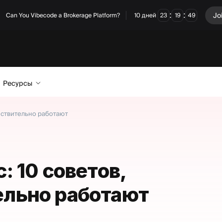
:
:
Jo
Can You Vibecode a Brokerage Platform?
10
дней
23
19
48
Ресурсы
йствительно работают
: 10 советов,
ельно работают