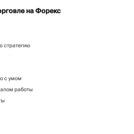
орговле на
Форекс
ю стратегию
о с умом
чалом работы
ты