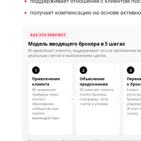
поддерживает отношения с клиентом пос
получает компенсацию на основе активно
КАК ЭТО РАБОТАЕТ
Модель вводящего брокера в 5 шагах
IB привлекает клиента, поддерживает его на протяжении вс
реальным счетом и выполнением сделок.
1
2
3
Привлечение
Объяснение
Перен
клиента
предложения
к брок
IB привлекает
IB помогает клиенту
Клиент
трейдера через
понять брокера,
регистр
→
→
контент,
платформу, типы
брокера
образование,
счетов и условия.
реферал
сообщество или
IB или 
прямое
ссылку.
взаимодействие.