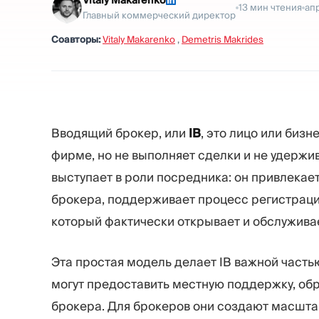
Vitaly Makarenko
13
мин чтения
ап
Главный коммерческий директор
Соавторы:
Vitaly Makarenko
,
Demetris Makrides
Вводящий брокер, или
IB
, это лицо или биз
фирме, но не выполняет сделки и не удержив
выступает в роли посредника: он привлекае
брокера, поддерживает процесс регистрации
который фактически открывает и обслуживае
Эта простая модель делает IB важной часть
могут предоставить местную поддержку, об
брокера. Для брокеров они создают масшта