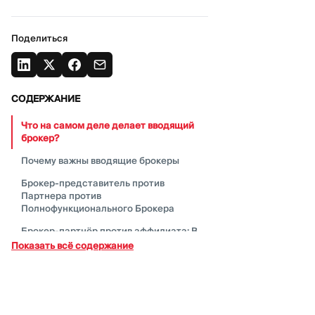
Поделиться
СОДЕРЖАНИЕ
Что на самом деле делает вводящий
брокер?
Почему важны вводящие
брокеры
Брокер-представитель против
Партнера против
Полнофункционального
Брокера
Брокер-партнёр против аффилиата: В
чем настоящая
разница?
Показать всё содержание
Как работает бизнес-модель
вводящего
брокера?
Как вводящие брокеры зарабатывают
деньги