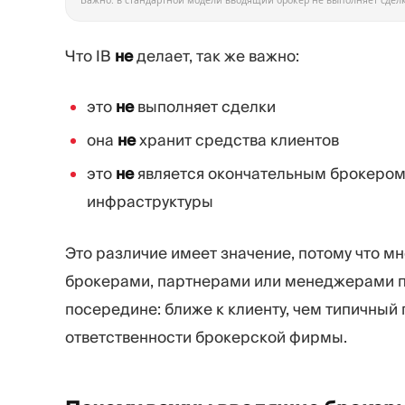
Важно: в стандартной модели вводящий брокер не выполняет сделк
Что IB
не
делает, так же важно:
это
не
выполняет сделки
она
не
хранит средства клиентов
это
не
является окончательным брокером,
инфраструктуры
Это различие имеет значение, потому что мн
брокерами, партнерами или менеджерами п
посередине: ближе к клиенту, чем типичный
ответственности брокерской фирмы.