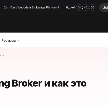
:
:
Joi
Can You Vibecode a Brokerage Platform?
9
дней
01
42
34
Ресурсы
ет?
ng Broker и как это