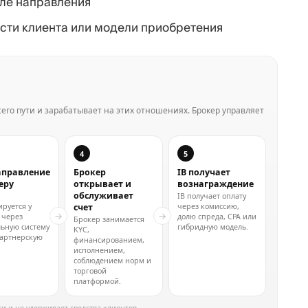
ле направления
сти клиента или модели приобретения
его пути и зарабатывает на этих отношениях. Брокер управляет
4
5
аправление
Брокер
IB получает
еру
открывает и
вознаграждение
обслуживает
IB получает оплату
ируется у
через комиссию,
счет
→
→
 через
долю спреда, CPA или
Брокер занимается
ьную систему
гибридную модель.
KYC,
партнерскую
финансированием,
исполнением,
соблюдением норм и
торговой
платформой.