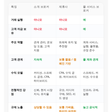
특징
소개 브로커
제휴사
풀 서비스 브
로커
거래 실행
아니오
아니오
예
고객 자금 보
아니오
아니오
예
유
주요 역할
관계 관리, 온보
트래픽 유치 및
계좌 서비스,
딩 도움, 고객
추천량
실행, 플랫폼,
지원
규정 준수
고객 관계
지속적
보통 짧음 / 캠
풀 계좌 관계
페인 기반
수익 모델
커미션, 스프레
CPA, 수익 공
스프레드, 커
드 공유, CPA,
유, 하이브리드
미션, 수수료
하이브리드
전형적인 강
신뢰, 현지 시장
규모, 미디어
인프라, 규제,
점
지식, 유지율
구매, SEO, 리
실행
드 생성
규제 노출
상당할 수 있음
보통 가벼움,
높고 공식적
하지만 여전히