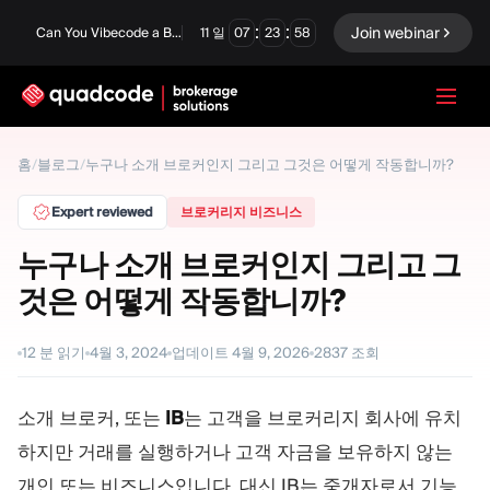
:
:
Join webinar
Can You Vibecode a Brokerage Platform?
11
일
07
23
57
LANGUAGE
홈
/
블로그
/
누구나 소개 브로커인지 그리고 그것은 어떻게 작동합니까?
한국어
Expert reviewed
브로커리지 비즈니스
누구나 소개 브로커인지 그리고 그
것은 어떻게 작동합니까?
턴키 솔루션
바이너리 옵션
Forex / CFD
거래소 및 청산
12
분 읽기
4월 3, 2024
업데이트
4월 9, 2026
2837
조회
프롭 펌
소개 브로커, 또는
IB
는 고객을 브로커리지 회사에 유치
하지만 거래를 실행하거나 고객 자금을 보유하지 않는
모듈
개인 또는 비즈니스입니다. 대신 IB는 중개자로서 기능