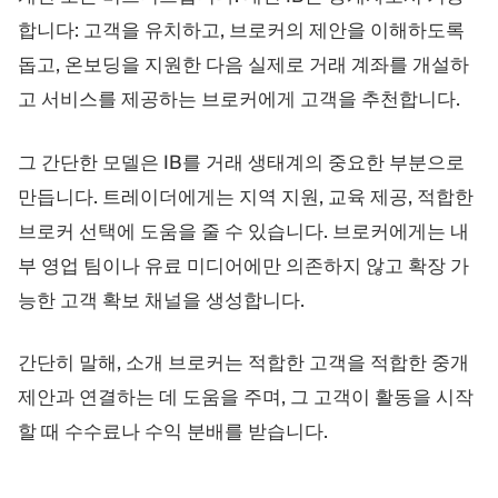
트레이딩 플랫폼
백오피스
합니다: 고객을 유치하고, 브로커의 제안을 이해하도록
돕고, 온보딩을 지원한 다음 실제로 거래 계좌를 개설하
리소스
더보기
고 서비스를 제공하는 브로커에게 고객을 추천합니다.
마케팅 가이드
회사 소개
블로그
팀
그 간단한 모델은 IB를 거래 생태계의 중요한 부분으로
용어집
이벤트
만듭니다. 트레이더에게는 지역 지원, 교육 제공, 적합한
동영상 튜토리얼
통계
브로커 선택에 도움을 줄 수 있습니다. 브로커에게는 내
수익 계산기
회사 뉴스
비즈니스 계획
채용
부 영업 팀이나 유료 미디어에만 의존하지 않고 확장 가
지속가능성
능한 고객 확보 채널을 생성합니다.
간단히 말해, 소개 브로커는 적합한 고객을 적합한 중개
팔로우하기
제안과 연결하는 데 도움을 주며, 그 고객이 활동을 시작
할 때 수수료나 수익 분배를 받습니다.