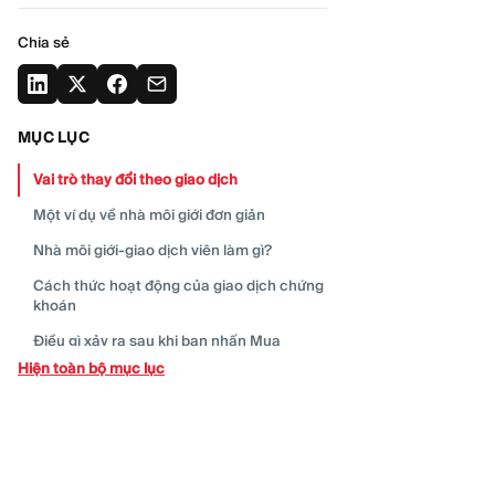
Chia sẻ
MỤC LỤC
Vai trò thay đổi theo giao
dịch
Một ví dụ về nhà môi giới đơn
giản
Nhà môi giới-giao dịch viên làm
gì?
Cách thức hoạt động của giao dịch chứng
khoán
Điều gì xảy ra sau khi bạn nhấn
Mua
Hiện toàn bộ mục lục
Nhà giao dịch có giống như nhà tạo lập thị
trường
không?
Cách các nhà môi giới-bán lẻ kiếm
tiền
Nhà môi giới – đại lý so với tư vấn đầu
tư