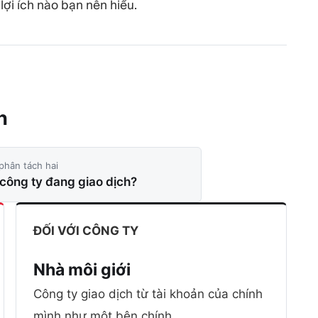
lợi ích nào bạn nên hiểu.
h
phân tách hai
 công ty đang giao dịch?
ĐỐI VỚI CÔNG TY
Nhà môi giới
Công ty giao dịch từ tài khoản của chính
mình như một bên chính.