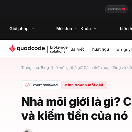
Webinar
Giải pháp
Mô-đun
Khác
Liên 
Bài viết
Thuật ngữ
Tài nguy
Trang chủ
/
Blog
/
Nhà môi giới là gì? Cách thức hoạt động và ki
Expert reviewed
Kinh doanh môi giới
Nhà môi giới là gì?
và kiếm tiền của nó