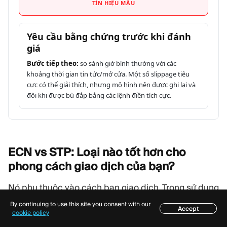
TÍN HIỆU MẪU
Yêu cầu bằng chứng trước khi đánh
giá
Bước tiếp theo:
so sánh giờ bình thường với các
khoảng thời gian tin tức/mở cửa. Một số slippage tiêu
cực có thể giải thích, nhưng mô hình nên được ghi lại và
đôi khi được bù đắp bằng các lệnh điền tích cực.
ECN vs STP: Loại nào tốt hơn cho
phong cách giao dịch của
bạn?
Nó phụ thuộc vào cách bạn giao dịch. Trong sử dụng
hàng ngày, một loại tài khoản không phù hợp thường
By continuing to use this site you consent with our
Accept
Mục lục
cookie policy
đắt hơn một nhãn gây hiểu lầm.