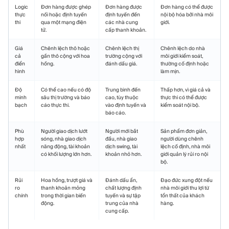
Logic
Đơn hàng được ghép
Đơn hàng được
Đơn hàng có thể được
thực
nối hoặc định tuyến
định tuyến đến
nội bộ hóa bởi nhà môi
thi
qua một mạng điện
các nhà cung
giới.
tử.
cấp thanh khoản.
Giá
Chênh lệch thô hoặc
Chênh lệch thị
Chênh lệch do nhà
cả
gần thô cộng với hoa
trường cộng với
môi giới kiểm soát,
điển
hồng.
đánh dấu giá.
thường cố định hoặc
hình
làm mịn.
Độ
Có thể cao nếu có độ
Trung bình đến
Thấp hơn, vì giá cả và
minh
sâu thị trường và báo
cao, tùy thuộc
thực thi có thể được
bạch
cáo thực thi.
vào định tuyến và
kiểm soát nội bộ.
báo cáo.
Phù
Người giao dịch lướt
Người mới bắt
Sản phẩm đơn giản,
hợp
sóng, nhà giao dịch
đầu, nhà giao
người dùng chênh
nhất
năng động, tài khoản
dịch swing, tài
lệch cố định, nhà môi
có khối lượng lớn hơn.
khoản nhỏ hơn.
giới quản lý rủi ro nội
bộ.
Rủi
Hoa hồng, trượt giá và
Đánh dấu ẩn,
Đạo đức xung đột nếu
ro
thanh khoản mỏng
chất lượng định
nhà môi giới thu lợi từ
chính
trong thời gian biến
tuyến và sự tập
tổn thất của khách
động.
trung của nhà
hàng.
cung cấp.