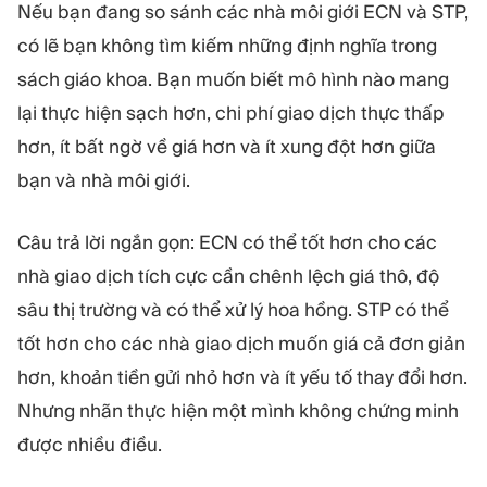
MÔ-ĐUN
Nếu bạn đang so sánh các nhà môi giới ECN và STP,
Sàn giao dịch
Hậu cần
có lẽ bạn không tìm kiếm những định nghĩa trong
sách giáo khoa. Bạn muốn biết mô hình nào mang
lại thực hiện sạch hơn, chi phí giao dịch thực thấp
TÀI NGUYÊN
THÊM
hơn, ít bất ngờ về giá hơn và ít xung đột hơn giữa
Hướng dẫn tiếp thị
Giới thiệu về Quadcode
Blog
Đội ngũ
bạn và nhà môi giới.
Thuật ngữ
Sự kiện
Video hướng dẫn
Con số
Câu trả lời ngắn gọn: ECN có thể tốt hơn cho các
Công cụ tính lợi nhuận
Tin tức công ty
nhà giao dịch tích cực cần chênh lệch giá thô, độ
Kế hoạch kinh doanh
Nghề nghiệp
Bền vững
sâu thị trường và có thể xử lý hoa hồng. STP có thể
tốt hơn cho các nhà giao dịch muốn giá cả đơn giản
hơn, khoản tiền gửi nhỏ hơn và ít yếu tố thay đổi hơn.
THEO DÕI CHÚNG TÔI
Nhưng nhãn thực hiện một mình không chứng minh
được nhiều điều.