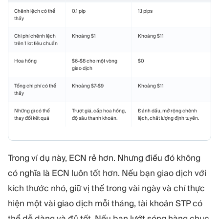
Chênh lệch có thể
0.1 pip
1.1 pips
thấy
Chi phí chênh lệch
Khoảng $1
Khoảng $11
trên 1 lot tiêu chuẩn
Hoa hồng
$6-$8 cho một vòng
$0
giao dịch
Tổng chi phí có thể
Khoảng $7-$9
Khoảng $11
thấy
Những gì có thể
Trượt giá, cấp hoa hồng,
Đánh dấu, mở rộng chênh
thay đổi kết quả
độ sâu thanh khoản.
lệch, chất lượng định tuyến.
Trong ví dụ này, ECN rẻ hơn. Nhưng điều đó không
có nghĩa là ECN luôn tốt hơn. Nếu bạn giao dịch với
kích thước nhỏ, giữ vị thế trong vài ngày và chỉ thực
hiện một vài giao dịch mỗi tháng, tài khoản STP có
thể dễ dàng và đủ tốt. Nếu bạn lướt sóng hàng chục