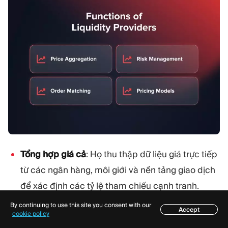
Tổng hợp giá cả
: Họ thu thập dữ liệu giá trực tiếp
từ các ngân hàng, môi giới và nền tảng giao dịch
để xác định các tỷ lệ tham chiếu cạnh tranh.
Khớp Lệnh Đặt Hàng
: Các nhà cung cấp thanh
By continuing to use this site you consent with our
Accept
Mục lục
cookie policy
khoản khớp các lệnh mua/bán từ nhiều người