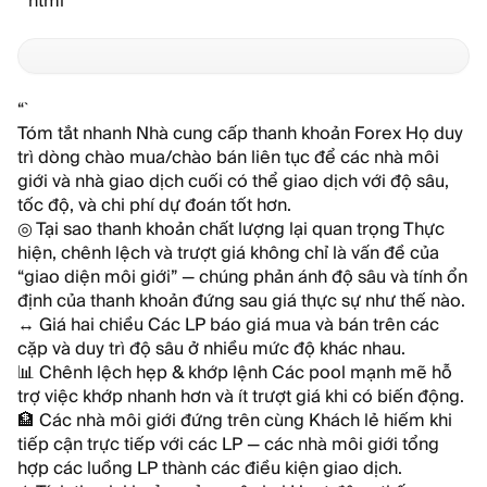
“`html
“`
Tóm tắt nhanh
Nhà cung cấp thanh khoản Forex
Họ duy
trì dòng chào mua/chào bán liên tục để các nhà môi
giới và nhà giao dịch cuối có thể giao dịch với độ sâu,
tốc độ, và chi phí dự đoán tốt hơn.
◎
Tại sao thanh khoản chất lượng lại quan trọng
Thực
hiện, chênh lệch và trượt giá không chỉ là vấn đề của
“giao diện môi giới” — chúng phản ánh độ sâu và tính ổn
định của thanh khoản đứng sau giá thực sự như thế nào.
↔
Giá hai chiều
Các LP báo giá mua và bán trên các
cặp và duy trì độ sâu ở nhiều mức độ khác nhau.
📊
Chênh lệch hẹp & khớp lệnh
Các pool mạnh mẽ hỗ
trợ việc khớp nhanh hơn và ít trượt giá khi có biến động.
🏦
Các nhà môi giới đứng trên cùng
Khách lẻ hiếm khi
tiếp cận trực tiếp với các LP — các nhà môi giới tổng
hợp các luồng LP thành các điều kiện giao dịch.