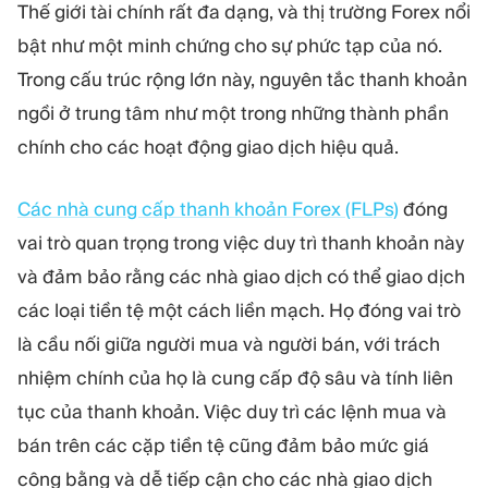
MÔ-ĐUN
Thế giới tài chính rất đa dạng, và thị trường Forex nổi
Sàn giao dịch
Hậu cần
bật như một minh chứng cho sự phức tạp của nó.
Trong cấu trúc rộng lớn này, nguyên tắc thanh khoản
ngồi ở trung tâm như một trong những thành phần
TÀI NGUYÊN
THÊM
chính cho các hoạt động giao dịch hiệu quả.
Hướng dẫn tiếp thị
Giới thiệu về Quadcode
Blog
Đội ngũ
Thuật ngữ
Sự kiện
Các nhà cung cấp thanh khoản Forex (FLPs)
đóng
Video hướng dẫn
Con số
vai trò quan trọng trong việc duy trì thanh khoản này
Công cụ tính lợi nhuận
Tin tức công ty
và đảm bảo rằng các nhà giao dịch có thể giao dịch
Kế hoạch kinh doanh
Nghề nghiệp
Bền vững
các loại tiền tệ một cách liền mạch. Họ đóng vai trò
là cầu nối giữa người mua và người bán, với trách
nhiệm chính của họ là cung cấp độ sâu và tính liên
THEO DÕI CHÚNG TÔI
tục của thanh khoản. Việc duy trì các lệnh mua và
bán trên các cặp tiền tệ cũng đảm bảo mức giá
công bằng và dễ tiếp cận cho các nhà giao dịch