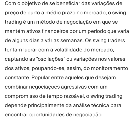
Com o objetivo de se beneficiar das variações de
Plataforma Trading
Administração
preço de curto a médio prazo no mercado, o swing
trading é um método de negociação em que se
RECURSOS
MAIS
mantém ativos financeiros por um período que varia
Guia de marketing
Sobre nós
de alguns dias a várias semanas. Os swing traders
Blog
Equipe
Glossário
Eventos
tentam lucrar com a volatilidade do mercado,
Tutoriais em vídeo
Números
captando as "oscilações" ou variações nos valores
Calculadora de lucro
Notícias da empresa
dos ativos, poupando-se, assim, do monitoramento
Plano de negócios
Carreiras
constante. Popular entre aqueles que desejam
Sustentabilidade
combinar negociações agressivas com um
compromisso de tempo razoável, o swing trading
SIGA-NOS
depende principalmente da análise técnica para
encontrar oportunidades de negociação.