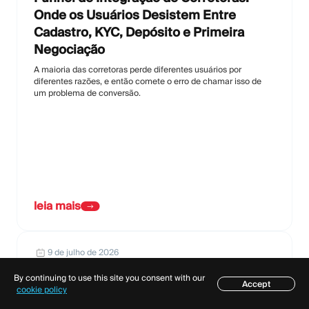
Onde os Usuários Desistem Entre
Cadastro, KYC, Depósito e Primeira
Negociação
A maioria das corretoras perde diferentes usuários por
diferentes razões, e então comete o erro de chamar isso de
um problema de conversão.
leia mais
9 de julho de 2026
Aprovação do Provedor de Pagamento
By continuing to use this site you consent with our
Accept
para Corretoras: O Que os Fundadores
Índice
cookie policy
Devem Preparar Antes de Solicitar