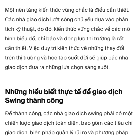
Một nền tảng kiến thức vững chắc là điều cần thiết.
Các nhà giao dịch lướt sóng chủ yếu dựa vào phân
tích kỹ thuật, do đó, kiến thức vững chắc về các mô
hình biểu đồ, chỉ báo và động lực thị trường là rất
cần thiết. Việc duy trì kiến thức về những thay đổi
trên thị trường và học tập suốt đời sẽ giúp các nhà
giao dịch đưa ra những lựa chọn sáng suốt.
Những hiểu biết thực tế để giao dịch
Swing thành
công
Để thành công, các nhà giao dịch swing phải có một
chiến lược giao dịch toàn diện, bao gồm các tiêu chí
giao dịch, biện pháp quản lý rủi ro và phương pháp.