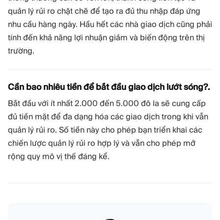
quản lý rủi ro chặt chẽ để tạo ra đủ thu nhập đáp ứng
nhu cầu hàng ngày. Hầu hết các nhà giao dịch cũng phải
tính đến khả năng lợi nhuận giảm và biến động trên thị
trường.
Cần bao nhiêu tiền để bắt đầu giao dịch lướt sóng?.
Bắt đầu với ít nhất 2.000 đến 5.000 đô la sẽ cung cấp
đủ tiền mặt để đa dạng hóa các giao dịch trong khi vẫn
quản lý rủi ro. Số tiền này cho phép bạn triển khai các
chiến lược quản lý rủi ro hợp lý và vẫn cho phép mở
rộng quy mô vị thế đáng kể.