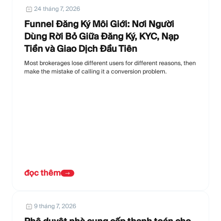
24 tháng 7, 2026
Funnel Đăng Ký Môi Giới: Nơi Người
Dùng Rời Bỏ Giữa Đăng Ký, KYC, Nạp
Tiền và Giao Dịch Đầu Tiên
Most brokerages lose different users for different reasons, then
make the mistake of calling it a conversion problem.
đọc thêm
9 tháng 7, 2026