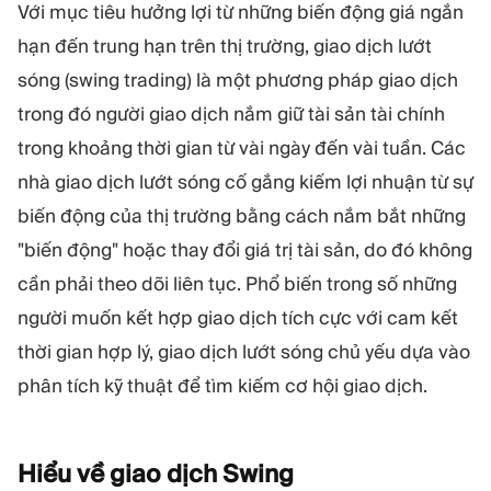
MÔ-ĐUN
Với mục tiêu hưởng lợi từ những biến động giá ngắn
Sàn giao dịch
Hậu cần
hạn đến trung hạn trên thị trường, giao dịch lướt
sóng (swing trading) là một phương pháp giao dịch
trong đó người giao dịch nắm giữ tài sản tài chính
TÀI NGUYÊN
THÊM
trong khoảng thời gian từ vài ngày đến vài tuần. Các
Hướng dẫn tiếp thị
Giới thiệu về Quadcode
Blog
Đội ngũ
nhà giao dịch lướt sóng cố gắng kiếm lợi nhuận từ sự
Thuật ngữ
Sự kiện
biến động của thị trường bằng cách nắm bắt những
Video hướng dẫn
Con số
"biến động" hoặc thay đổi giá trị tài sản, do đó không
Công cụ tính lợi nhuận
Tin tức công ty
cần phải theo dõi liên tục. Phổ biến trong số những
Kế hoạch kinh doanh
Nghề nghiệp
Bền vững
người muốn kết hợp giao dịch tích cực với cam kết
thời gian hợp lý, giao dịch lướt sóng chủ yếu dựa vào
THEO DÕI CHÚNG TÔI
phân tích kỹ thuật để tìm kiếm cơ hội giao dịch.
Hiểu về giao dịch
Swing