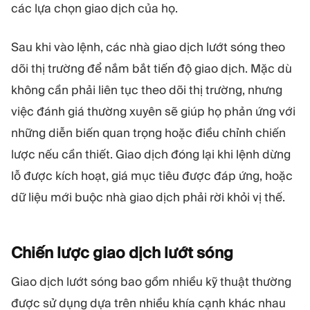
các lựa chọn giao dịch của họ.
Sau khi vào lệnh, các nhà giao dịch lướt sóng theo
dõi thị trường để nắm bắt tiến độ giao dịch. Mặc dù
không cần phải liên tục theo dõi thị trường, nhưng
việc đánh giá thường xuyên sẽ giúp họ phản ứng với
những diễn biến quan trọng hoặc điều chỉnh chiến
lược nếu cần thiết. Giao dịch đóng lại khi lệnh dừng
lỗ được kích hoạt, giá mục tiêu được đáp ứng, hoặc
dữ liệu mới buộc nhà giao dịch phải rời khỏi vị thế.
Chiến lược giao dịch lướt
sóng
Giao dịch lướt sóng bao gồm nhiều kỹ thuật thường
được sử dụng dựa trên nhiều khía cạnh khác nhau