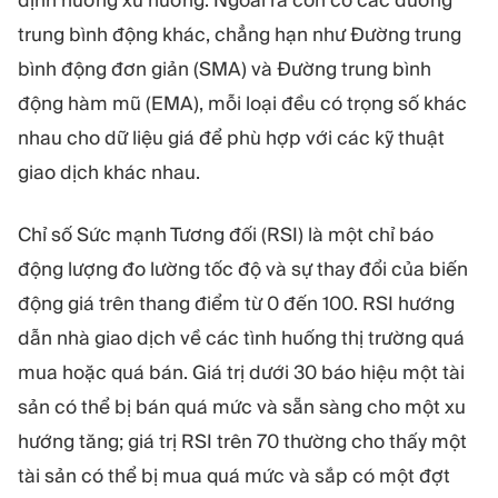
trung bình động khác, chẳng hạn như Đường trung
bình động đơn giản (SMA) và Đường trung bình
động hàm mũ (EMA), mỗi loại đều có trọng số khác
nhau cho dữ liệu giá để phù hợp với các kỹ thuật
giao dịch khác nhau.
Chỉ số Sức mạnh Tương đối (RSI) là một chỉ báo
động lượng đo lường tốc độ và sự thay đổi của biến
động giá trên thang điểm từ 0 đến 100. RSI hướng
dẫn nhà giao dịch về các tình huống thị trường quá
mua hoặc quá bán. Giá trị dưới 30 báo hiệu một tài
sản có thể bị bán quá mức và sẵn sàng cho một xu
hướng tăng; giá trị RSI trên 70 thường cho thấy một
tài sản có thể bị mua quá mức và sắp có một đợt