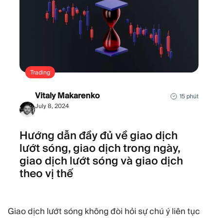
Trading
Vitaly Makarenko
15 phút
July 8, 2024
Hướng dẫn đầy đủ về giao dịch
lướt sóng, giao dịch trong ngày,
giao dịch lướt sóng và giao dịch
theo vị thế
Giao dịch lướt sóng không đòi hỏi sự chú ý liên tục