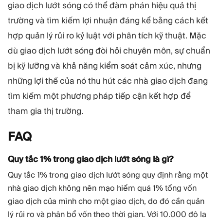
giao dịch lướt sóng có thể đàm phán hiệu quả thị
trường và tìm kiếm lợi nhuận đáng kể bằng cách kết
hợp quản lý rủi ro kỷ luật với phân tích kỹ thuật. Mặc
dù giao dịch lướt sóng đòi hỏi chuyên môn, sự chuẩn
bị kỹ lưỡng và khả năng kiểm soát cảm xúc, nhưng
những lợi thế của nó thu hút các nhà giao dịch đang
tìm kiếm một phương pháp tiếp cận kết hợp để
tham gia thị trường.
FAQ
Quy tắc 1% trong giao dịch lướt sóng là gì?
Quy tắc 1% trong giao dịch lướt sóng quy định rằng một
nhà giao dịch không nên mạo hiểm quá 1% tổng vốn
giao dịch của mình cho một giao dịch, do đó cần quản
lý rủi ro và phân bổ vốn theo thời gian. Với 10.000 đô la