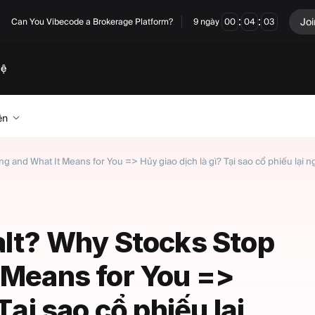
:
:
Joi
Can You Vibecode a Brokerage Platform?
9
ngày
00
04
02
hệ
ên
g and What It Means for You => Hủy giao dịch là gì? Tại sao cổ phiếu lại n
alt? Why Stocks Stop
 Means for You =>
Tại sao cổ phiếu lại