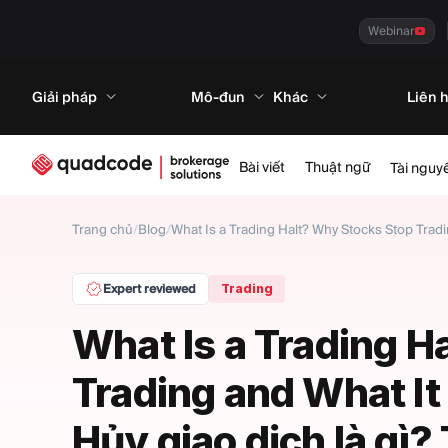
Webinar
Giải pháp
Mô-đun
Khác
Liên 
Bài viết
Thuật ngữ
Tài nguy
Trang chủ
/
Blog
/
What Is a Trading Halt? Why Stocks Stop Tradin
Expert reviewed
Trading
What Is a Trading H
Trading and What It
Hủy giao dịch là gì? 