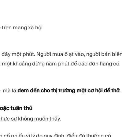
trên mạng xã hội
ưa đầy một phút. Người mua ồ ạt vào, người bán biến
ạt một khoảng dừng năm phút để các đơn hàng có
 – mà là
đem đến cho thị trường một cơ hội để thở
.
hoặc tuân thủ
thực sự không muốn thấy.
 cổ phiếu vì lý do quy định, điều đó thường có