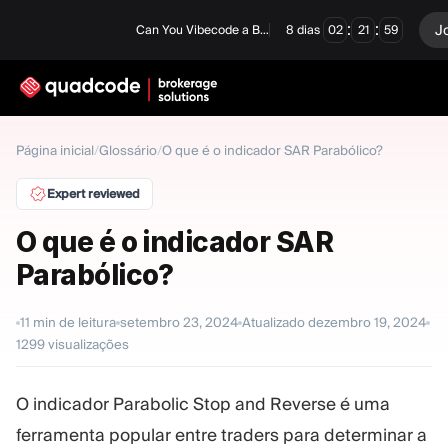
:
:
J
Can You Vibecode a Brokerage Platform?
8
dias
02
21
58
LANGUAGE
Página inicial
/
Glossário
/
O que é o indicador SAR Parabólico?
Português
Expert reviewed
O que é o indicador SAR
Parabólico?
Solução completa
Opções Binár
Forex / CFD
Exchange e C
11
min de leitura
setembro 23, 2024
Atualizado
dezembro 19, 2024
1299
visualizações
Mesa Proprietária
O indicador Parabolic Stop and Reverse é uma
MÓDULOS
ferramenta popular entre traders para determinar a