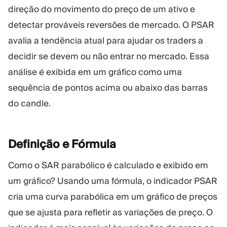
Plataforma Trading
Administraçã
direção do movimento do preço de um ativo e
detectar prováveis reversões de mercado. O PSAR
avalia a tendência atual para ajudar os traders a
RECURSOS
MAIS
decidir se devem ou não entrar no mercado. Essa
Guia de marketing
Sobre nós
Blog
Equipe
análise é exibida em um gráfico como uma
Glossário
Eventos
sequência de pontos acima ou abaixo das barras
Tutoriais em vídeo
Números
do candle.
Calculadora de lucro
Notícias da em
Plano de negócios
Carreiras
Sustentabilida
Definição e
Fórmula
Como o SAR parabólico é calculado e exibido em
SIGA-NOS
um gráfico? Usando uma fórmula, o indicador PSAR
cria uma curva parabólica em um gráfico de preços
que se ajusta para refletir as variações de preço. O