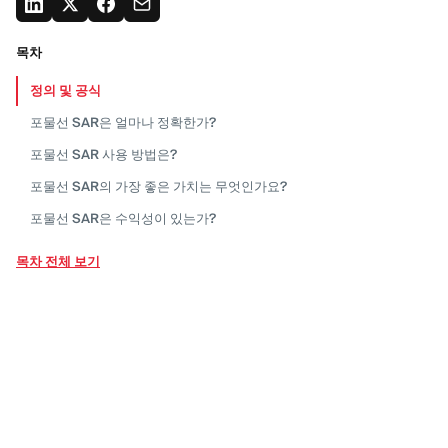
목차
정의 및
공식
포물선 SAR은 얼마나
정확한가?
포물선 SAR 사용
방법은?
포물선 SAR의 가장 좋은 가치는
무엇인가요?
포물선 SAR은 수익성이
있는가?
장점과
단점
목차 전체 보기
포물선 SAR은 스캘핑에
좋은가요?
결론