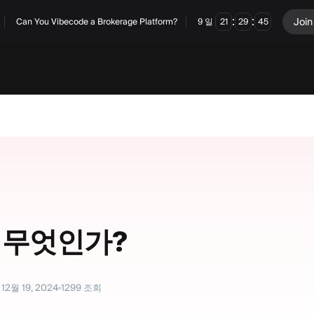
:
:
Join
Can You Vibecode a Brokerage Platform?
9
일
21
29
44
 무엇인가?
12월 19, 2024
1299
조회