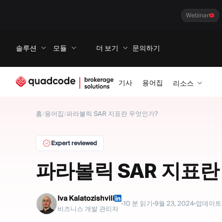
Webinar
솔루션
모듈
더 보기
문의하기
기사
용어집
리소스
홈
/
용어집
/
파라볼릭 SAR 지표란 무엇인가?
Expert reviewed
파라볼릭 SAR 지표란
Iva Kalatozishvili
10
분 읽기
9월 23, 2024
업데이트
비즈니스 개발 관리자