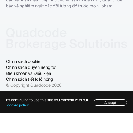
bảo vệ nghiêm ngặt các đối tượng đó trước mọi vi phạm.
Chính sách cookie
Chính sách quyền riêng tư
Điều khoản và Điều kiện
Chính sách tiết lộ lỗ hổng
© Copyright Quadcode
2026
By continuing to use this site you consent with our
Accept
Mục lục
cookie policy
×
Mục lục