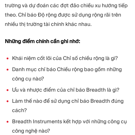
MÔ-ĐUN
trường và dự đoán các đợt đảo chiều xu hướng tiếp
Sàn giao dịch
Hậu cần
theo. Chỉ báo Độ rộng được sử dụng rộng rãi trên
nhiều thị trường tài chính khác nhau.
TÀI NGUYÊN
THÊM
Những điểm chính cần ghi nhớ:
Hướng dẫn tiếp thị
Giới thiệu về Quadcode
Blog
Đội ngũ
Thuật ngữ
Sự kiện
Khái niệm cốt lõi của Chỉ số chiều rộng là gì?
Video hướng dẫn
Con số
Danh mục chỉ báo Chiều rộng bao gồm những
Công cụ tính lợi nhuận
Tin tức công ty
Kế hoạch kinh doanh
Nghề nghiệp
công cụ nào?
Bền vững
Ưu và nhược điểm của chỉ báo Breadth là gì?
Làm thế nào để sử dụng chỉ báo Breadth đúng
THEO DÕI CHÚNG TÔI
cách?
Breadth Instruments kết hợp với những công cụ
công nghệ nào?