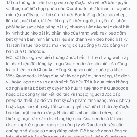
Tất cả thông tin trên trang web này được bảo vệ bởi bản quyền
và thuộc sở hữu hợp pháp của Quadcode như tài sản trí tuệ của
mình (sau đây gọi là Tài sản Trí tuệ). Bạn không được sao chép,
liên kết, xuất bản, tải lên tài nguyên bên ngoài, truyền tải, phân
phối hoặc sao chép bằng bất kỳ phương tiện nào hoặc dưới bất
kỳ hình thức nào bất kỳ phần nào của trang web này, bao gồm
bất kỳ văn bản, hình ảnh, tài liệu âm thanh và video hoặc bất kỳ
Tài sản Trí tuệ nào khác mà không có sự đồng ý trước bằng văn
bản của Quadcode.
Một số tên, logo và biểu tượng được hiển thị trên trang web này
là nhãn hiệu đã đăng ký. Logo Quadcode là nhãn hiệu đã đăng
ký tại Liên minh Châu Âu, Hồng Kông và nhiều quốc gia khác.
Việc Quadcode không đưa bất kỳ sản phẩm, tính năng, tên dịch
vụ hoặc logo nào vào danh sách Sở hữu Trí tuệ của mình không
có nghĩa là từ bỏ bất kỳ quyền sở hữu trí tuệ nào mà Quadcode
hoặc các công ty liên kết, đối tác và (hoặc) người được cấp
phép đã thiết lập đối với bất kỳ sản phẩm, tính năng, tên dịch vụ
hoặc logo nào như vậy, tất cả các quyền sở hữu trí tuệ này được
bảo lưu một cách rõ ràng. Nhãn hiệu, nhãn hiệu dịch vụ, tên
thương mại, bản sắc doanh nghiệp của Quadcode là tài sản
doanh nghiệp quan trọng của công ty và Quadcode yêu cầu
chúng phải được sử dụng đúng cách. Để bảo vệ danh tiếng và
bảo vệ nhãn hiệu cũng như các tài sản trí tuệ khác, Quadcode