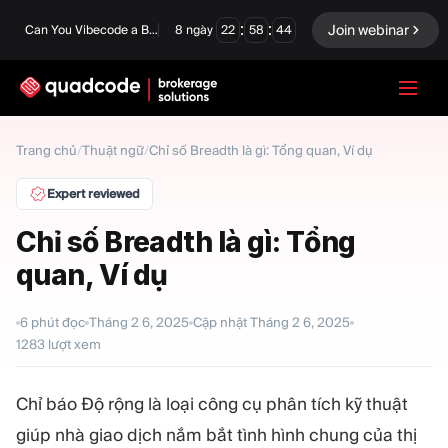
:
:
Join webinar
Can You Vibecode a Brokerage Platform?
8
ngày
22
58
43
LANGUAGE
Trang chủ
/
Thuật ngữ
/
Chỉ số Breadth là gì: Tổng quan, Ví dụ
Tiếng Việt
Expert reviewed
Chỉ số Breadth là gì: Tổng
quan, Ví dụ
Giải pháp chìa khóa trao
Quyền chọn nhị phân
tay
Sàn giao dịch và Thanh
6
phút đọc
Tháng 2 6, 2025
Cập nhật
Tháng 2 6, 2025
Ngoại hối/CFD
toán bù trừ
1283
lượt xem
Prop Firm
Chỉ báo Độ rộng là loại công cụ phân tích kỹ thuật
giúp nhà giao dịch nắm bắt tình hình chung của thị