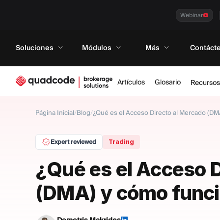
Webinar
Soluciones
Módulos
Más
Contáct
Artículos
Glosario
Recursos
Página Inicial
/
Blog
/
¿Qué es el Acceso Directo al Mercado (DM
Expert reviewed
Trading
¿Qué es el Acceso D
(DMA) y cómo func