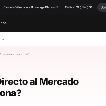
:
:
Joi
Can You Vibecode a Brokerage Platform?
10
días
19
54
09
enos
A) y cómo funciona?
irecto al Mercado
iona?