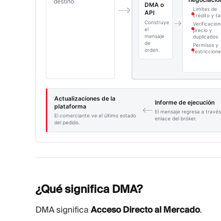
destino.
DMA o
Limites de
API
crédito y 
Construye
Verificacio
el
precio y
mensaje
duplicados
de
Permisos y
orden.
restriccion
Actualizaciones de la
Informe de ejecución
plataforma
El mensaje regresa a través
El comerciante ve el último estado
enlace del bróker.
del pedido.
¿Qué significa
DMA?
DMA significa
Acceso Directo al Mercado
.