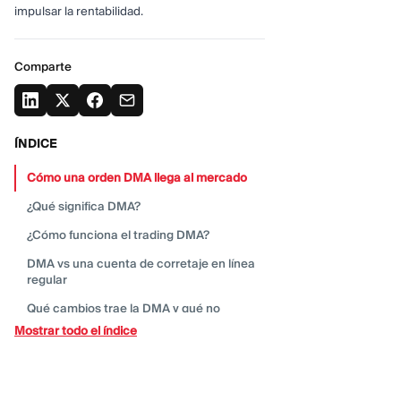
impulsar la rentabilidad.
Comparte
ÍNDICE
Cómo una orden DMA llega al
mercado
¿Qué significa
DMA?
¿Cómo funciona el trading
DMA?
DMA vs una cuenta de corretaje en línea
regular
Qué cambios trae la DMA y qué
no
Mostrar todo el índice
Qué cambios trae el DMA y qué no puede
garantizar
DMA, ECN, STP y acceso
patrocinado