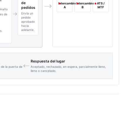
de
Intercambio
Intercambio
ATS /
pedidos
A
B
MTF
tamaño
Envía un
nes de
pedido
aprobado
hacia
adelante.
es
Respuesta del lugar
 de la puerta de
Aceptado, rechazado, en espera, parcialmente lleno,
lleno o cancelado.