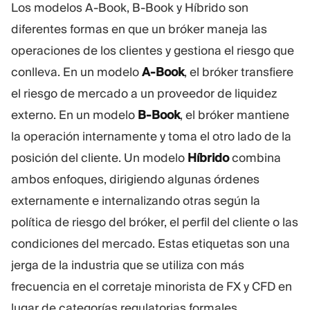
Los modelos A-Book, B-Book y Híbrido son
Plataforma De Trading
Oficina De Soporte
diferentes formas en que un bróker maneja las
operaciones de los clientes y gestiona el riesgo que
RECURSOS
MÁS
conlleva. En un modelo
A-Book
, el bróker transfiere
Guía de marketing
Sobre Nosotros
el riesgo de mercado a un proveedor de liquidez
Blog
Equipo
externo. En un modelo
B-Book
, el bróker mantiene
Glosario
Eventos
la operación internamente y toma el otro lado de la
Tutoriales en vídeo
Números
Calculadora
Noticias de la empresa
posición del cliente. Un modelo
Híbrido
combina
Plan de negocio
Carreras
ambos enfoques, dirigiendo algunas órdenes
Sostenibilidad
externamente e internalizando otras según la
política de riesgo del bróker, el perfil del cliente o las
SÍGUENOS
condiciones del mercado. Estas etiquetas son una
jerga de la industria que se utiliza con más
frecuencia en el corretaje minorista de FX y CFD en
lugar de categorías regulatorias formales.