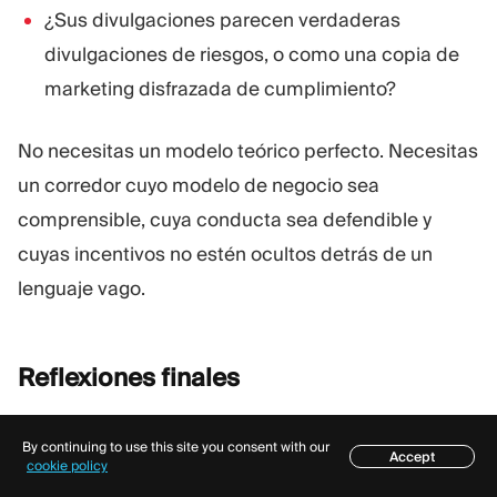
¿Sus divulgaciones parecen verdaderas
divulgaciones de riesgos, o como una copia de
marketing disfrazada de cumplimiento?
No necesitas un modelo teórico perfecto. Necesitas
un corredor cuyo modelo de negocio sea
comprensible, cuya conducta sea defendible y
cuyas incentivos no estén ocultos detrás de un
lenguaje vago.
Reflexiones
finales
A-Book, B-Book y modelos Híbridos se entienden
By continuing to use this site you consent with our
mejor como
marcos de ejecución y gestión de
Accept
Índice
cookie policy
riesgos
, no solo como palabras de moda de los