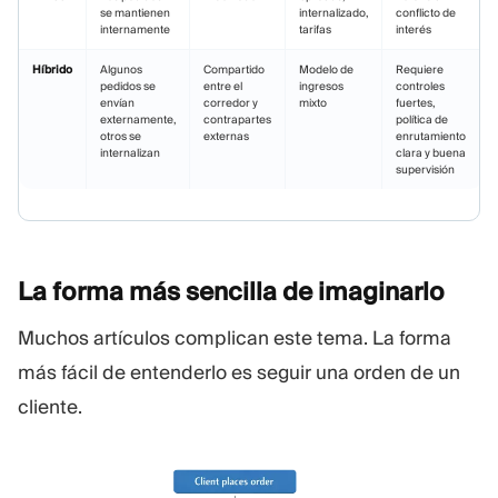
se mantienen
internalizado,
conflicto de
internamente
tarifas
interés
Híbrido
Algunos
Compartido
Modelo de
Requiere
pedidos se
entre el
ingresos
controles
envían
corredor y
mixto
fuertes,
externamente,
contrapartes
política de
otros se
externas
enrutamiento
internalizan
clara y buena
supervisión
La forma más sencilla de
imaginarlo
Muchos artículos complican este tema. La forma
más fácil de entenderlo es seguir una orden de un
cliente.