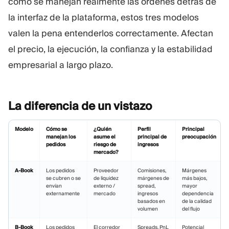
cómo se manejan realmente las órdenes detrás de
la interfaz de la plataforma, estos tres modelos
valen la pena entenderlos correctamente. Afectan
el precio, la ejecución, la confianza y la estabilidad
empresarial a largo plazo.
La diferencia de un
vistazo
Modelo
Cómo se
¿Quién
Perfil
Principal
manejan los
asume el
principal de
preocupación
pedidos
riesgo de
ingresos
mercado?
A-Book
Los pedidos
Proveedor
Comisiones,
Márgenes
se cubren o se
de liquidez
márgenes de
más bajos,
envían
externo /
spread,
mayor
externamente
mercado
ingresos
dependencia
basados en
de la calidad
volumen
del flujo
B-Book
Los pedidos
El corredor
Spreads, PnL
Potencial