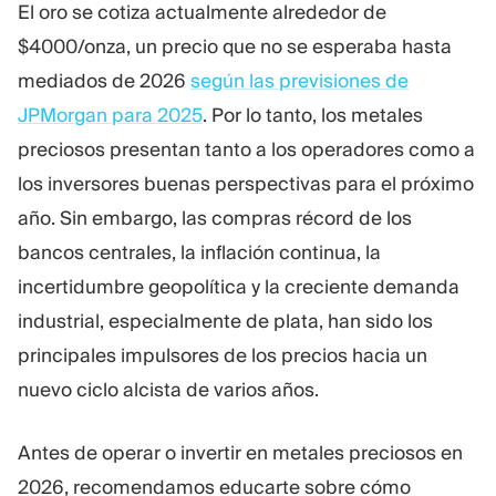
El oro se cotiza actualmente alrededor de
Plataforma De Trading
Oficina De Soporte
$4000/onza, un precio que no se esperaba hasta
mediados de 2026
según las previsiones de
RECURSOS
MÁS
JPMorgan para 2025
. Por lo tanto, los metales
Guía de marketing
Sobre Nosotros
preciosos presentan tanto a los operadores como a
Blog
Equipo
los inversores buenas perspectivas para el próximo
Glosario
Eventos
año. Sin embargo, las compras récord de los
Tutoriales en vídeo
Números
Calculadora
Noticias de la empresa
bancos centrales, la inflación continua, la
Plan de negocio
Carreras
incertidumbre geopolítica y la creciente demanda
Sostenibilidad
industrial, especialmente de plata, han sido los
principales impulsores de los precios hacia un
SÍGUENOS
nuevo ciclo alcista de varios años.
Antes de operar o invertir en metales preciosos en
2026, recomendamos educarte sobre cómo