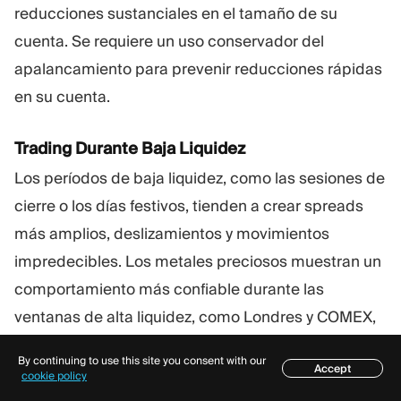
reducciones sustanciales en el tamaño de su
cuenta. Se requiere un uso conservador del
apalancamiento para prevenir reducciones rápidas
en su cuenta.
Trading Durante Baja Liquidez
Los períodos de baja liquidez, como las sesiones de
cierre o los días festivos, tienden a crear spreads
más amplios, deslizamientos y movimientos
impredecibles. Los metales preciosos muestran un
comportamiento más confiable durante las
ventanas de alta liquidez, como Londres y COMEX,
donde la acción del precio es más clara y la
By continuing to use this site you consent with our
Accept
ejecución es más eficiente.
Índice
cookie policy