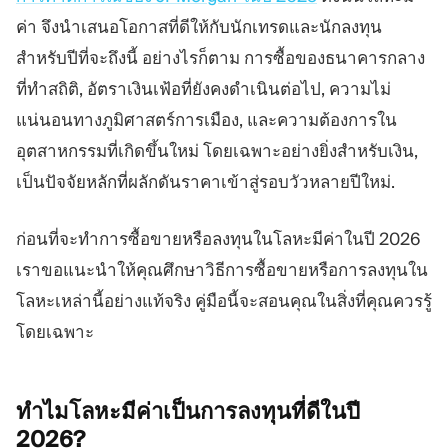
แพลตฟอร์มเทรด
แบ็กออฟฟิศ
ค่า จึงนำเสนอโอกาสที่ดีให้กับนักเทรดและนักลงทุน
สำหรับปีที่จะถึงนี้ อย่างไรก็ตาม การซื้อของธนาคารกลาง
ที่ทำสถิติ, อัตราเงินเฟ้อที่ยังคงดำเนินต่อไป, ความไม่
ทรัพยากร
เพิ่มเติม
แน่นอนทางภูมิศาสตร์การเมือง, และความต้องการใน
คู่มือการตลาด
เกี่ยวกับเรา
บล็อก
ทีม
อุตสาหกรรมที่เกิดขึ้นใหม่ โดยเฉพาะอย่างยิ่งสำหรับเงิน,
คำศัพท์
เหตุการณ์
เป็นปัจจัยหลักที่ผลักดันราคาเข้าสู่รอบวัวหลายปีใหม่.
วิดีโอสอนเทรด
ตัวเลข
เครื่องคำนวณกำไร
ข่าวบริษัท
ก่อนที่จะทำการซื้อขายหรือลงทุนในโลหะมีค่าในปี 2026
แผนธุรกิจ
การทำงาน
เราขอแนะนำให้คุณศึกษาวิธีการซื้อขายหรือการลงทุนใน
ความยั่งยืน
โลหะเหล่านี้อย่างแท้จริง คู่มือนี้จะสอนคุณในสิ่งที่คุณควรรู้
โดยเฉพาะ
ติดตามเรา
ทำไมโลหะมีค่าเป็นการลงทุนที่ดีในปี
2026?