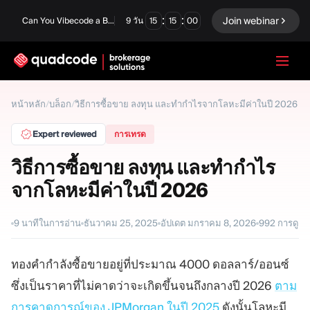
:
:
Join webinar
Can You Vibecode a Brokerage Platform?
9
วัน
15
14
59
LANGUAGE
หน้าหลัก
/
บล็อก
/
วิธีการซื้อขาย ลงทุน และทำกำไรจากโลหะมีค่าในปี 2026
ภาษาไทย
Expert reviewed
การเทรด
วิธีการซื้อขาย ลงทุน และทำกำไร
จากโลหะมีค่าในปี 2026
โซลูชันครบวงจร
ตัวเลือกไบนารี
ฟอเร็กซ์ / CFD
ตลาดหลักทรัพย์และการ
9
นาทีในการอ่าน
ธันวาคม 25, 2025
อัปเดต
มกราคม 8, 2026
992
การดู
ชำระบัญชี
Prop firm
ทองคำกำลังซื้อขายอยู่ที่ประมาณ 4000 ดอลลาร์/ออนซ์
ซึ่งเป็นราคาที่ไม่คาดว่าจะเกิดขึ้นจนถึงกลางปี 2026
ตาม
โมดูล
การคาดการณ์ของ JPMorgan ในปี 2025
ดังนั้นโลหะมี