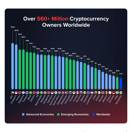
แพลตฟอร์มเทรด
แบ็กออฟฟิศ
ทรัพยากร
เพิ่มเติม
คู่มือการตลาด
เกี่ยวกับเรา
บล็อก
ทีม
คำศัพท์
เหตุการณ์
วิดีโอสอนเทรด
ตัวเลข
เครื่องคำนวณกำไร
ข่าวบริษัท
แผนธุรกิจ
การทำงาน
ความยั่งยืน
ติดตามเรา