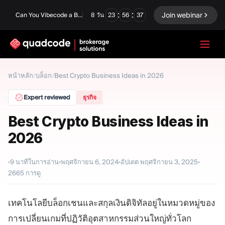
:
:
Join webinar
Can You Vibecode a Brokerage Platform?
8
วัน
23
56
36
LANGUAGE
หน้าหลัก
/
บล็อก
/
Best Crypto Business Ideas in 2026
ภาษาไทย
Expert reviewed
ธุรกิจ
Best Crypto Business Ideas in
2026
โซลูชันครบวงจร
ตัวเลือกไบนารี
ฟอเร็กซ์ / CFD
ตลาดหลักทรัพย์และการ
9
นาทีในการอ่าน
พฤศจิกายน 6, 2024
อัปเดต
พฤศจิกายน 3, 2025
ชำระบัญชี
2665
การดู
Prop firm
เทคโนโลยีบล็อกเชนและสกุลเงินดิจิทัลอยู่ในหมวดหมู่ของ
การเปลี่ยนเกมที่ปฏิวัติอุตสาหกรรมส่วนใหญ่ทั่วโลก
โมดูล