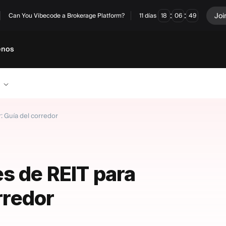
:
:
Joi
Can You Vibecode a Brokerage Platform?
11
días
18
06
49
enos
: Guía del corredor
s de REIT para
rredor