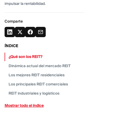
impulsar la rentabilidad.
Comparte
ÍNDICE
¿Qué son los
REIT?
Dinámica actual del mercado
REIT
Los mejores REIT
residenciales
Los principales REIT
comerciales
REIT industriales y
logísticos
Los mejores REIT
especializados
Mostrar todo el índice
Nuevas oportunidades de negociación de
REIT
El resultado
final