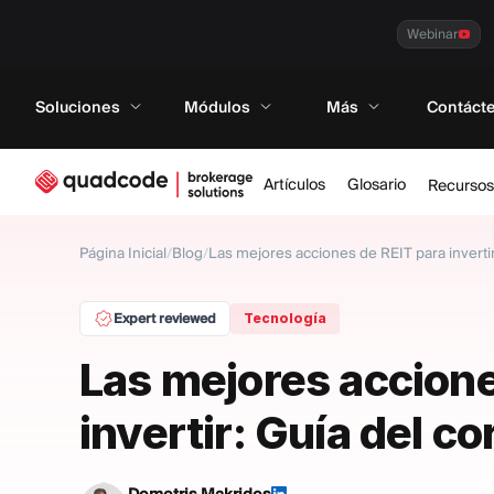
Webinar
Soluciones
Módulos
Más
Contáct
Artículos
Glosario
Recursos
Página Inicial
/
Blog
/
Las mejores acciones de REIT para invertir
Expert reviewed
Tecnología
Las mejores accione
invertir: Guía del co