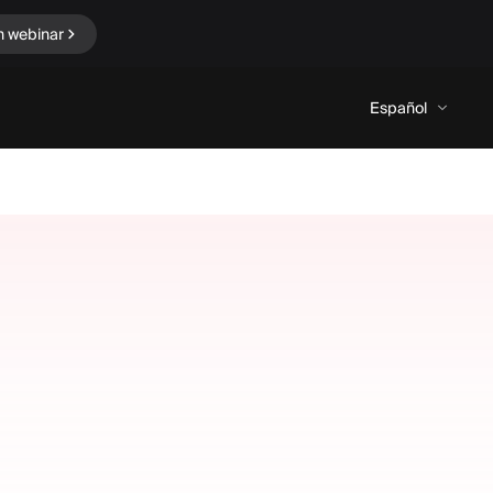
n webinar
Español