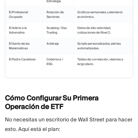
Estrategia
El Profesional
Rotación de
Gráficos semanales, calendario
Ocupado
Sectores
económico.
El Adicto a la
Scalping / Day
Datos de alta velocidad,
Adrenalina
Trading
cotizaciones de Nivel 2.
El Genio de las
Arbitraje
Scripts personalizados, alertas
Matemáticas
automatizadas.
El Padre Cauteloso
Cobertura /
Tablas de correlación, visiones a
ESG
largo plazo.
Cómo Configurar Su Primera
Operación de
ETF
No necesitas un escritorio de Wall Street para hacer
esto. Aquí está el plan: