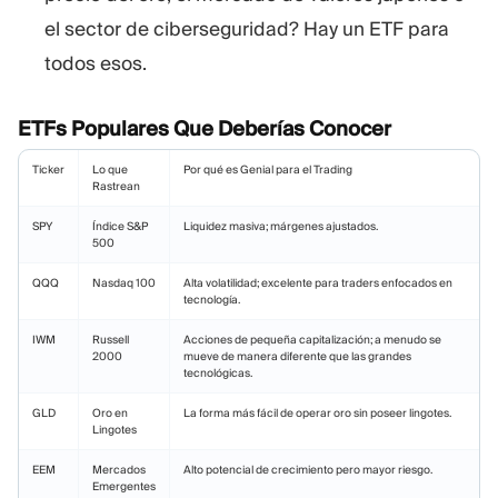
el sector de ciberseguridad? Hay un ETF para
todos esos.
ETFs Populares Que Deberías Conocer
Ticker
Lo que
Por qué es Genial para el Trading
Rastrean
SPY
Índice S&P
Liquidez masiva; márgenes ajustados.
500
QQQ
Nasdaq 100
Alta volatilidad; excelente para traders enfocados en
tecnología.
IWM
Russell
Acciones de pequeña capitalización; a menudo se
2000
mueve de manera diferente que las grandes
tecnológicas.
GLD
Oro en
La forma más fácil de operar oro sin poseer lingotes.
Lingotes
EEM
Mercados
Alto potencial de crecimiento pero mayor riesgo.
Emergentes