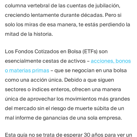
columna vertebral de las cuentas de jubilación,
Plataforma De Trading
Oficina De Soporte
creciendo lentamente durante décadas. Pero si
solo los miras de esa manera, te estás perdiendo la
RECURSOS
MÁS
mitad de la historia.
Guía de marketing
Sobre Nosotros
Blog
Equipo
Los Fondos Cotizados en Bolsa (ETFs) son
Glosario
Eventos
Tutoriales en vídeo
Números
esencialmente cestas de activos –
acciones, bonos
Calculadora
Noticias de la empresa
o materias primas
– que se negocian en una bolsa
Plan de negocio
Carreras
como una acción única. Debido a que siguen
Sostenibilidad
sectores o índices enteros, ofrecen una manera
única de aprovechar los movimientos más grandes
SÍGUENOS
del mercado sin el riesgo de muerte súbita de un
mal informe de ganancias de una sola empresa.
Esta guía no se trata de esperar 30 años para ver un