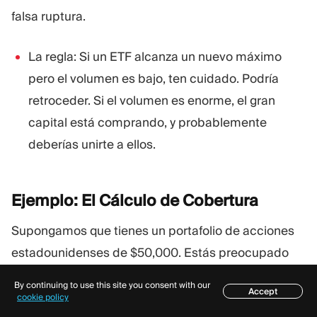
falsa ruptura.
La regla: Si un ETF alcanza un nuevo máximo
pero el volumen es bajo, ten cuidado. Podría
retroceder. Si el volumen es enorme, el gran
capital está comprando, y probablemente
deberías unirte a ellos.
Ejemplo: El Cálculo de
Cobertura
Supongamos que tienes un portafolio de acciones
estadounidenses de $50,000. Estás preocupado
por una corrección del mercado del 10% en el
By continuing to use this site you consent with our
Accept
próximo mes debido a unas elecciones que se
Índice
cookie policy