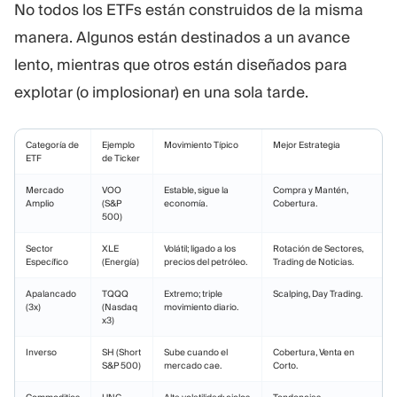
No todos los ETFs están construidos de la misma
manera. Algunos están destinados a un avance
lento, mientras que otros están diseñados para
explotar (o implosionar) en una sola tarde.
Categoría de
Ejemplo
Movimiento Típico
Mejor Estrategia
ETF
de Ticker
Mercado
VOO
Estable, sigue la
Compra y Mantén,
Amplio
(S&P
economía.
Cobertura.
500)
Sector
XLE
Volátil; ligado a los
Rotación de Sectores,
Específico
(Energía)
precios del petróleo.
Trading de Noticias.
Apalancado
TQQQ
Extremo; triple
Scalping, Day Trading.
(3x)
(Nasdaq
movimiento diario.
x3)
Inverso
SH (Short
Sube cuando el
Cobertura, Venta en
S&P 500)
mercado cae.
Corto.