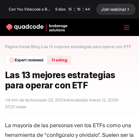
:
:
Join webinar
Can You Vibecode a Brokerage Platform?
9
días
15
16
43
LANGUAGE
Página Inicial
/
Blog
/
Las 13 mejores estrategias para operar con ETF
Español
Expert reviewed
Trading
Las 13 mejores estrategias
para operar con ETF
Solución Llave En Mano
Opciones Binarias
Forex / CFD
Intercambio y
14
min de lectura
julio 22, 2024
Actualizado
marzo 12, 2026
compensación
3723
vistas
Una Prop Firm
La mayoría de las personas ven los ETFs como una
herramienta de “configúralo y olvídalo”. Suelen ser la
MÓDULOS