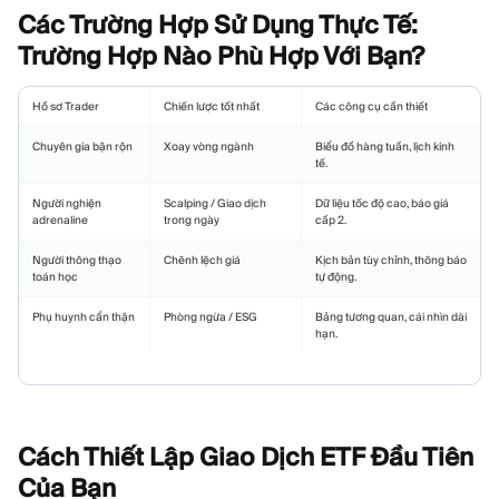
Các Trường Hợp Sử Dụng Thực Tế:
Trường Hợp Nào Phù Hợp Với
Bạn?
Hồ sơ Trader
Chiến lược tốt nhất
Các công cụ cần thiết
Chuyên gia bận rộn
Xoay vòng ngành
Biểu đồ hàng tuần, lịch kinh
tế.
Người nghiện
Scalping / Giao dịch
Dữ liệu tốc độ cao, báo giá
adrenaline
trong ngày
cấp 2.
Người thông thạo
Chênh lệch giá
Kịch bản tùy chỉnh, thông báo
toán học
tự động.
Phụ huynh cẩn thận
Phòng ngừa / ESG
Bảng tương quan, cái nhìn dài
hạn.
Cách Thiết Lập Giao Dịch ETF Đầu Tiên
Của
Bạn