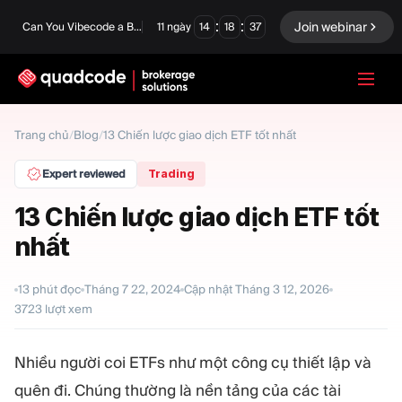
:
:
Join webinar
Can You Vibecode a Brokerage Platform?
11
ngày
14
18
36
LANGUAGE
Trang chủ
/
Blog
/
13 Chiến lược giao dịch ETF tốt nhất
Tiếng Việt
Expert reviewed
Trading
13 Chiến lược giao dịch ETF tốt
nhất
Giải pháp chìa khóa trao
Quyền chọn nhị phân
tay
Sàn giao dịch và Thanh
13
phút đọc
Tháng 7 22, 2024
Cập nhật
Tháng 3 12, 2026
Ngoại hối/CFD
toán bù trừ
3723
lượt xem
Prop Firm
Nhiều người coi ETFs như một công cụ thiết lập và
quên đi. Chúng thường là nền tảng của các tài