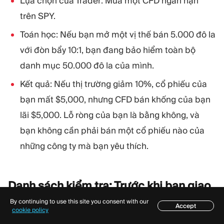
Lựa chọn của Trader: Mua một CFD ngắn hạn
trên SPY.
Toán học: Nếu bạn mở một vị thế bán 5.000 đô la
với đòn bẩy 10:1, bạn đang bảo hiểm toàn bộ
danh mục 50.000 đô la của mình.
Kết quả: Nếu thị trường giảm 10%, cổ phiếu của
bạn mất $5,000, nhưng CFD bán khống của bạn
lãi $5,000. Lỗ ròng của bạn là bằng không, và
bạn không cần phải bán một cổ phiếu nào của
những công ty mà bạn yêu thích.
Danh sách kiểm tra: Trước khi bạn giao
dịch
By continuing to use this site you consent with our
Accept
Mục lục
cookie policy
Trước mỗi giao dịch, hãy tự hỏi mình bốn câu hỏi