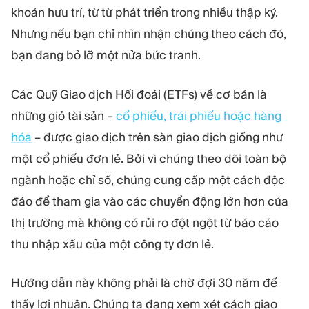
MÔ-ĐUN
khoản hưu trí, từ từ phát triển trong nhiều thập kỷ.
Sàn giao dịch
Hậu cần
Nhưng nếu bạn chỉ nhìn nhận chúng theo cách đó,
bạn đang bỏ lỡ một nửa bức tranh.
TÀI NGUYÊN
THÊM
Các Quỹ Giao dịch Hối đoái (ETFs) về cơ bản là
Hướng dẫn tiếp thị
Giới thiệu về Quadcode
Blog
Đội ngũ
những giỏ tài sản –
cổ phiếu, trái phiếu hoặc hàng
Thuật ngữ
Sự kiện
hóa
– được giao dịch trên sàn giao dịch giống như
Video hướng dẫn
Con số
một cổ phiếu đơn lẻ. Bởi vì chúng theo dõi toàn bộ
Công cụ tính lợi nhuận
Tin tức công ty
Kế hoạch kinh doanh
Nghề nghiệp
ngành hoặc chỉ số, chúng cung cấp một cách độc
Bền vững
đáo để tham gia vào các chuyển động lớn hơn của
thị trường mà không có rủi ro đột ngột từ báo cáo
THEO DÕI CHÚNG TÔI
thu nhập xấu của một công ty đơn lẻ.
Hướng dẫn này không phải là chờ đợi 30 năm để
thấy lợi nhuận. Chúng ta đang xem xét cách giao