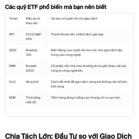
Các quỹ ETF phổ biến mà bạn nên biết
Ticker
Điều gì nó
Tại sao nó tuyệt vời cho giao dịch
theo dõi
SPY
Chỉ số S&P
Thanh khoản lớn; chênh lệch giá hẹp.
500
QQQ
Nasdaq
Biến động cao; tuyệt vời cho các nhà giao dịch tập
100
trung vào công nghệ.
IWM
Russell
Cổ phiếu vốn hóa nhỏ; thường di chuyển khác với các
2000
công ty công nghệ lớn.
GLD
Vàng thỏi
Cách dễ nhất để giao dịch vàng mà không cần sở hữu
thỏi vàng.
EEM
Thị trường
Tiềm năng tăng trưởng cao nhưng rủi ro cao hơn.
mới nổi
Chia Tách Lớn: Đầu Tư so với Giao
Dịch