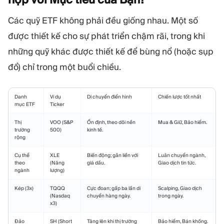
Các quỹ ETF không phải đều giống nhau. Một số
được thiết kế cho sự phát triển chậm rãi, trong khi
những quỹ khác được thiết kế để bùng nổ (hoặc sụp
đổ) chỉ trong một buổi chiều.
Danh
Ví dụ
Di chuyển điển hình
Chiến lược tốt nhất
mục ETF
Ticker
Thị
VOO (S&P
Ổn định, theo dõi nền
Mua & Giữ, Bảo hiểm.
trường
500)
kinh tế.
rộng
Cụ thể
XLE
Biến động; gắn liền với
Luân chuyển ngành,
theo
(Năng
giá dầu.
Giao dịch tin tức.
ngành
lượng)
Kép (3x)
TQQQ
Cực đoan; gấp ba lần di
Scalping, Giao dịch
(Nasdaq
chuyển hàng ngày.
trong ngày.
x3)
Đảo
SH (Short
Tăng lên khi thị trường
Bảo hiểm, Bán khống.