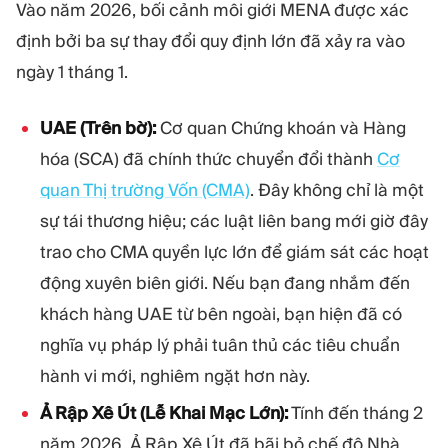
Vào năm 2026, bối cảnh môi giới MENA được xác
định bởi ba sự thay đổi quy định lớn đã xảy ra vào
ngày 1 tháng 1.
UAE (Trên bờ):
Cơ quan Chứng khoán và Hàng
hóa (SCA) đã chính thức chuyển đổi thành
Cơ
quan Thị trường Vốn (CMA)
. Đây không chỉ là một
sự tái thương hiệu; các luật liên bang mới giờ đây
trao cho CMA quyền lực lớn để giám sát các hoạt
động xuyên biên giới. Nếu bạn đang nhắm đến
khách hàng UAE từ bên ngoài, bạn hiện đã có
nghĩa vụ pháp lý phải tuân thủ các tiêu chuẩn
hành vi mới, nghiêm ngặt hơn này.
Ả Rập Xê Út (Lễ Khai Mạc Lớn):
Tính đến tháng 2
năm 2026, Ả Rập Xê Út đã bãi bỏ chế độ Nhà