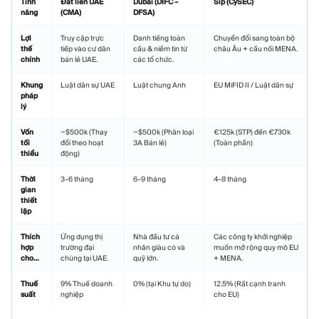
Tính
Đất liền UAE
Dubai (DIFC –
Síp (CySEC)
năng
(CMA)
DFSA)
Lợi
Truy cập trực
Danh tiếng toàn
Chuyển đổi sang toàn bộ
thế
tiếp vào cư dân
cầu & niềm tin từ
châu Âu + cầu nối MENA.
chính
bán lẻ UAE.
các tổ chức.
Khung
Luật dân sự UAE
Luật chung Anh
EU MiFID II / Luật dân sự
pháp
lý
Vốn
~$500k (Thay
~$500k (Phân loại
€125k (STP) đến €730k
tối
đổi theo hoạt
3A Bán lẻ)
(Toàn phần)
thiểu
động)
Thời
3–6 tháng
6–9 tháng
4–8 tháng
gian
thiết
lập
Thích
Ứng dụng thị
Nhà đầu tư cá
Các công ty khởi nghiệp
hợp
trường đại
nhân giàu có và
muốn mở rộng quy mô EU
cho…
chúng tại UAE.
quỹ lớn.
+ MENA.
Thuế
9% Thuế doanh
0% (tại Khu tự do)
12.5% (Rất cạnh tranh
suất
nghiệp
cho EU)