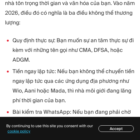
nhà tôn trọng thời gian và văn hóa của bạn. Vào năm
2026, điều đó có nghĩa là ba điều không thể thương
lượng:
Quy định thực sự: Bạn muốn sự an tâm thực sự đi
kèm với những tên gọi như CMA, DFSA, hoặc
ADGM.
Tiền ngay lập tức: Nếu bạn không thể chuyển tiền
ngay lập tức qua các ứng dụng địa phương như
Wio, Aani hoặc Mada, thì nhà môi giới đang lãng
phí thời gian của bạn.
Bài kiểm tra WhatsApp: Nếu bạn đang phải chờ
đợi một vé email thay vì nhắn tin cho một người
By continuing to use this site you consent with our
Accept
thực tế bằng ngôn ngữ của riêng bạn, bạn đang
Mục lục
cookie policy