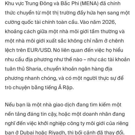
MÔ-ĐUN
Khu vực Trung Đông và Bắc Phi (MENA) đã chính
Sàn giao dịch
Hậu cần
thức chuyển từ một thị trường đầy hứa hẹn sang một
cường quốc tài chính toàn cầu. Vào năm 2026,
khoảng cách giữa một nhà môi giới tầm thường và
TÀI NGUYÊN
THÊM
một nhà môi giới xuất sắc không chỉ nằm ở chênh
Hướng dẫn tiếp thị
Giới thiệu về Quadcode
Blog
Đội ngũ
lệch trên EUR/USD. Nó liên quan đến việc họ hiểu
Thuật ngữ
Sự kiện
nhu cầu địa phương như thế nào – như các tài khoản
Video hướng dẫn
Con số
tuân thủ Sharia, chuyển khoản ngân hàng địa
Công cụ tính lợi nhuận
Tin tức công ty
phương nhanh chóng, và có một người thực sự để
Kế hoạch kinh doanh
Nghề nghiệp
Bền vững
trò chuyện bằng tiếng Ả Rập.
Nếu bạn là một nhà giao dịch đang tìm kiếm một
THEO DÕI CHÚNG TÔI
nền tảng đáng tin cậy, hoặc một doanh nhân đang
nghĩ đến việc khởi nghiệp công ty môi giới của riêng
bạn ở Dubai hoặc Riyadh, thì bối cảnh đã thay đổi.