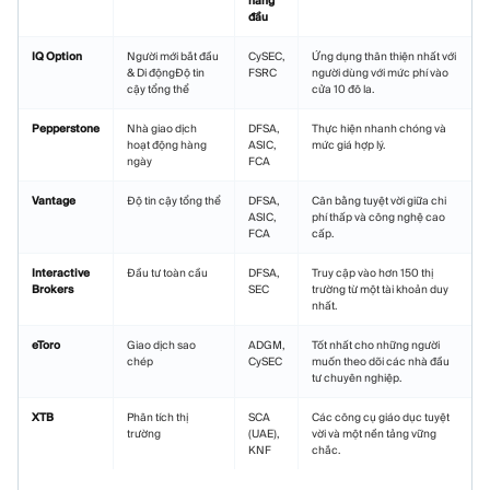
hàng
đầu
IQ Option
Người mới bắt đầu
CySEC,
Ứng dụng thân thiện nhất với
& Di độngĐộ tin
FSRC
người dùng với mức phí vào
cậy tổng thể
cửa 10 đô la.
Pepperstone
Nhà giao dịch
DFSA,
Thực hiện nhanh chóng và
hoạt động hàng
ASIC,
mức giá hợp lý.
ngày
FCA
Vantage
Độ tin cậy tổng thể
DFSA,
Cân bằng tuyệt vời giữa chi
ASIC,
phí thấp và công nghệ cao
FCA
cấp.
Interactive
Đầu tư toàn cầu
DFSA,
Truy cập vào hơn 150 thị
Brokers
SEC
trường từ một tài khoản duy
nhất.
eToro
Giao dịch sao
ADGM,
Tốt nhất cho những người
chép
CySEC
muốn theo dõi các nhà đầu
tư chuyên nghiệp.
XTB
Phân tích thị
SCA
Các công cụ giáo dục tuyệt
trường
(UAE),
vời và một nền tảng vững
KNF
chắc.