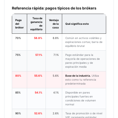
Referencia rápida: pagos típicos de los brókers
Tasa de
Pago
Ventaja
ganancia
del
de la
Qué significa esto
de
bróker
casa
equilibrio
70%
58.8%
8.8%
Común en activos volátiles y
expiraciones cortas; barra de
equilibrio brutal
75%
57.1%
7.1%
Pago estándar para la
mayoría de operaciones de
pares principales y de
expiración media
80%
55.6%
5.6%
Base de la industria.
Utiliza
esto como tu referencia
predeterminada
85%
54.1%
4.1%
Disponible en pares
principales fuertes en
condiciones de volumen
normal
90%
52.6%
2.6%
Tasa de promoción o de nivel
VIP; raramente estándar