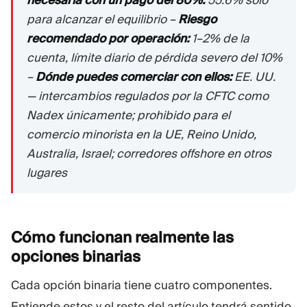
necesaria con un pago del 80%:
55.6% solo
para alcanzar el equilibrio –
Riesgo
recomendado por operación:
1–2% de la
cuenta, límite diario de pérdida severo del 10%
–
Dónde puedes comerciar con ellos:
EE. UU.
— intercambios regulados por la CFTC como
Nadex únicamente; prohibido para el
comercio minorista en la UE, Reino Unido,
Australia, Israel; corredores offshore en otros
lugares
Cómo funcionan realmente las
opciones
binarias
Cada opción binaria tiene cuatro componentes.
Entiende estos y el resto del artículo tendrá sentido.