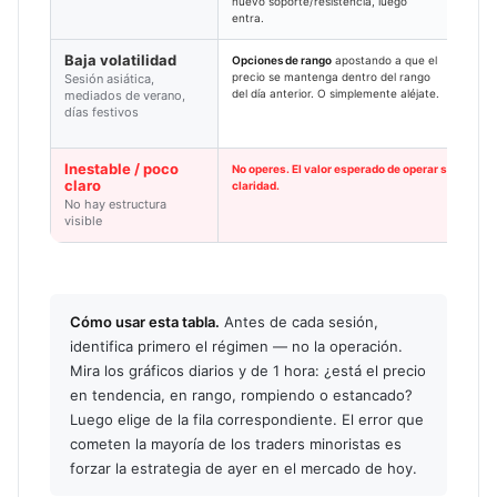
nuevo soporte/resistencia, luego
rápid
entra.
Baja volatilidad
Opciones de rango
apostando a que el
1–4 h
precio se mantenga dentro del rango
espac
Sesión asiática,
del día anterior. O simplemente aléjate.
mant
mediados de verano,
días festivos
Inestable / poco
No operes. El valor esperado de operar sin un set
claro
claridad.
No hay estructura
visible
Cómo usar esta tabla.
Antes de cada sesión,
identifica primero el régimen — no la operación.
Mira los gráficos diarios y de 1 hora: ¿está el precio
en tendencia, en rango, rompiendo o estancado?
Luego elige de la fila correspondiente. El error que
cometen la mayoría de los traders minoristas es
forzar la estrategia de ayer en el mercado de hoy.