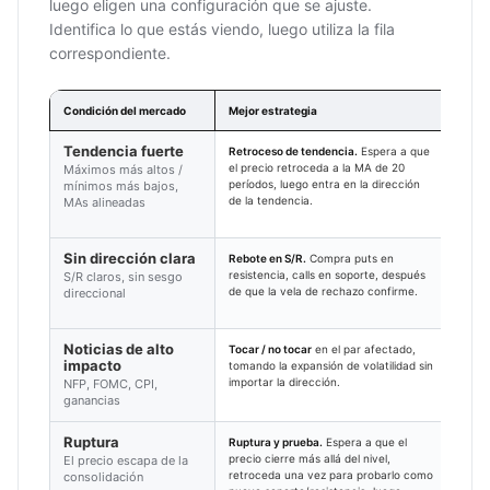
luego eligen una configuración que se ajuste.
Identifica lo que estás viendo, luego utiliza la fila
correspondiente.
Condición del mercado
Mejor estrategia
Venc
Tendencia fuerte
Retroceso de tendencia.
Espera a que
15–6
el precio retroceda a la MA de 20
sufic
Máximos más altos /
períodos, luego entra en la dirección
para 
mínimos más bajos,
de la tendencia.
desar
MAs alineadas
afect
Sin dirección clara
Rebote en S/R.
Compra puts en
30–6
resistencia, calls en soporte, después
espac
S/R claros, sin sesgo
de que la vela de rechazo confirme.
el re
direccional
Noticias de alto
Tocar / no tocar
en el par afectado,
5–15
impacto
tomando la expansión de volatilidad sin
publi
importar la dirección.
movim
NFP, FOMC, CPI,
que 
ganancias
Ruptura
Ruptura y prueba.
Espera a que el
15–3
precio cierre más allá del nivel,
tien
El precio escapa de la
retroceda una vez para probarlo como
tamb
consolidación