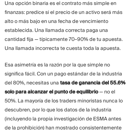
Una opción binaria es el contrato más simple en
Plataforma De Trading
Oficina De Soporte
finanzas: predice si el precio de un activo será más
alto o más bajo en una fecha de vencimiento
RECURSOS
MÁS
establecida. Una llamada correcta paga una
Guía de marketing
Sobre Nosotros
cantidad fija — típicamente 70–90% de tu apuesta.
Blog
Equipo
Una llamada incorrecta te cuesta toda la apuesta.
Glosario
Eventos
Tutoriales en vídeo
Números
Calculadora
Noticias de la empresa
Esa asimetría es la razón por la que simple no
Plan de negocio
Carreras
significa fácil. Con un pago estándar de la industria
Sostenibilidad
del 80%, necesitas una
tasa de ganancia del 55.6%
solo para alcanzar el punto de equilibrio
— no el
SÍGUENOS
50%. La mayoría de los traders minoristas nunca lo
descubren, por lo que los datos de la industria
(incluyendo la propia investigación de ESMA antes
de la prohibición) han mostrado consistentemente