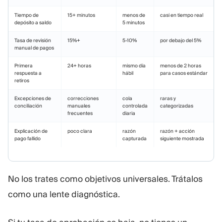
Tiempo de
15+ minutos
menos de
casi en tiempo real
depósito a saldo
5 minutos
Tasa de revisión
15%+
5-10%
por debajo del 5%
manual de pagos
Primera
24+ horas
mismo día
menos de 2 horas
respuesta a
hábil
para casos estándar
retiros
Excepciones de
correcciones
cola
raras y
conciliación
manuales
controlada
categorizadas
frecuentes
diaria
Explicación de
poco clara
razón
razón + acción
pago fallido
capturada
siguiente mostrada
No los trates como objetivos universales. Trátalos
como una lente diagnóstica.