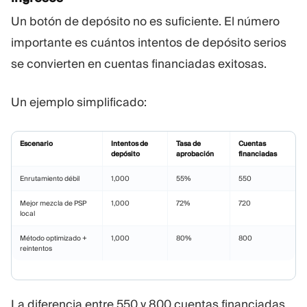
Un botón de depósito no es suficiente. El número
importante es cuántos intentos de depósito serios
se convierten en cuentas financiadas exitosas.
Un ejemplo simplificado:
Escenario
Intentos de
Tasa de
Cuentas
depósito
aprobación
financiadas
Enrutamiento débil
1,000
55%
550
Mejor mezcla de PSP
1,000
72%
720
local
Método optimizado +
1,000
80%
800
reintentos
La diferencia entre 550 y 800 cuentas financiadas