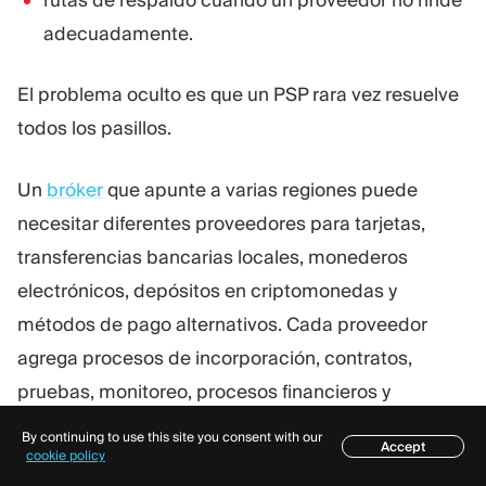
adecuadamente.
El problema oculto es que un PSP rara vez resuelve
todos los pasillos.
Un
bróker
que apunte a varias regiones puede
necesitar diferentes proveedores para tarjetas,
transferencias bancarias locales, monederos
electrónicos, depósitos en criptomonedas y
métodos de pago alternativos. Cada proveedor
agrega procesos de incorporación, contratos,
pruebas, monitoreo, procesos financieros y
escenarios de soporte.
By continuing to use this site you consent with our
Accept
Índice
cookie policy