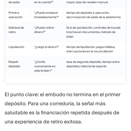
de saldo
en la cuenta?”
mayor, tasa de revisión manual
Primera
“¿Puedo empezar
tiempo de depósito a operación,
operación
inmediatamente?”
sincronización de saldo de la plataforma
Solicitud de
“¿Puedo retirar
SLA de aprobación, controles de fraude,
retiro
dinero?”
brechas en documentos, método de
pago
Liquidación
“¿Llegó el dinero?”
tiempo de liquidación, pagos fallidos,
interrupciones en la reconciliación
Repetir
“¿Confío
tasa de segundo depósito, tiempo entre
depósito
nuevamente en
depósitos, historial de soporte
este bróker?”
El punto clave: el embudo no termina en el primer
depósito. Para una correduría, la señal más
saludable es la financiación repetida después de
una experiencia de retiro exitosa.