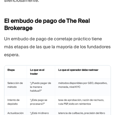
silenciosamente.
El embudo de pago de The Real
Brokerage
Un embudo de pago de corretaje práctico tiene
más etapas de las que la mayoría de los fundadores
espera.
Etapa
Lo que ve el
Lo que el operador debe rastrear
trader
Selección de
“¿Puedo pagar de
métodos disponibles por GEO, dispositivo,
método
la manera
moneda, nivel KYC
habitual?”
Intento de
“¿Esta pago se
tasa de aprobación, razón de rechazo,
depósito
procesará?”
ruta PSP, éxito en reintentos
Actualización
“¿Está mi dinero
latencia de callbacks, precisión del libro