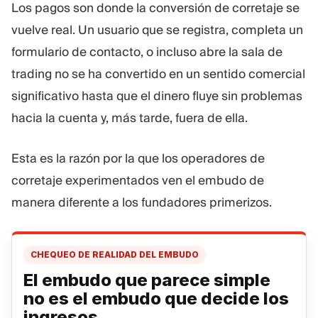
Los pagos son donde la conversión de corretaje se
Plataforma De Trading
Oficina De Soporte
vuelve real. Un usuario que se registra, completa un
formulario de contacto, o incluso abre la sala de
RECURSOS
MÁS
trading no se ha convertido en un sentido comercial
Guía de marketing
Sobre Nosotros
significativo hasta que el dinero fluye sin problemas
Blog
Equipo
hacia la cuenta y, más tarde, fuera de ella.
Glosario
Eventos
Tutoriales en vídeo
Números
Calculadora
Noticias de la empresa
Esta es la razón por la que los operadores de
Plan de negocio
Carreras
corretaje experimentados ven el embudo de
Sostenibilidad
manera diferente a los fundadores primerizos.
SÍGUENOS
CHEQUEO DE REALIDAD DEL EMBUDO
El embudo que parece simple
no es el embudo que decide los
ingresos.