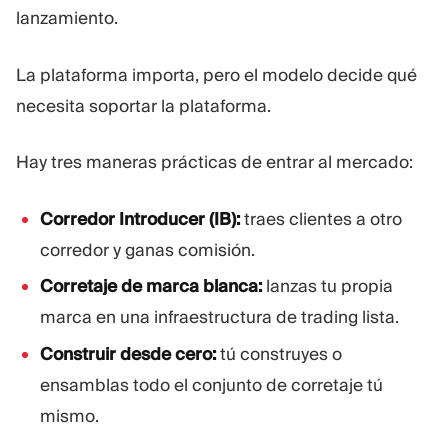
lanzamiento.
Plataforma De Trading
Oficina De Soporte
La plataforma importa, pero el modelo decide qué
RECURSOS
MÁS
necesita soportar la plataforma.
Guía de marketing
Sobre Nosotros
Blog
Equipo
Hay tres maneras prácticas de entrar al mercado:
Glosario
Eventos
Tutoriales en vídeo
Números
Corredor Introducer (IB):
traes clientes a otro
Calculadora
Noticias de la empresa
Plan de negocio
Carreras
corredor y ganas comisión.
Sostenibilidad
Corretaje de marca blanca:
lanzas tu propia
marca en una infraestructura de trading lista.
SÍGUENOS
Construir desde cero:
tú construyes o
ensamblas todo el conjunto de corretaje tú
mismo.