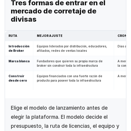
Tres formas de entrar en el
mercado de corretaje de
divisas
RUTA
MEJOR AJUSTE
CRONOG
Introducción
Equipos liderados por distribución, educadores,
Días a s
de Broker
afiliados, redes de ventas locales
Marca blanca
Fundadores que quieren su propia marca de
A menud
broker sin construir toda la infraestructura
la config
Construir
Equipos financiados con una fuerte razón de
A menud
desde cero
producto para poseer toda la infraestructura
Elige el modelo de lanzamiento antes de
elegir la plataforma. El modelo decide el
presupuesto, la ruta de licencias, el equipo y