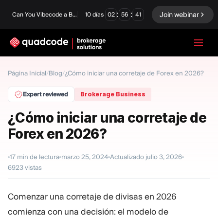
:
:
Join webinar
Can You Vibecode a Brokerage Platform?
10
días
02
56
40
LANGUAGE
Página Inicial
/
Blog
/
¿Cómo iniciar una corretaje de Forex en 2026?
Español
Expert reviewed
Brokerage Business
¿Cómo iniciar una corretaje de
Forex en 2026?
Solución Llave En Mano
Opciones Binarias
Forex / CFD
Intercambio y
17
min de lectura
marzo 25, 2024
Actualizado
julio 3, 2026
compensación
6923
vistas
Una Prop Firm
Comenzar una corretaje de divisas en 2026
comienza con una decisión: el modelo de
MÓDULOS