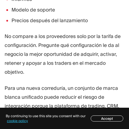
Modelo de soporte
Precios después del lanzamiento
No compare a los proveedores solo por la tarifa de
configuración. Pregunte qué configuración le da al
negocio la mejor oportunidad de adquirir, activar,
retener y apoyar a los traders en el mercado
objetivo.
Para una nueva correduría, un conjunto de marca
blanca unificado puede reducir el riesgo de
integración porque la plataforma de trading, CRM,
KYC, pagos, informes, herramientas de negociación
By continuing to use this site you consent with our
Accept
Índice
cookie policy
y módulo de afiliados ya están diseñados para