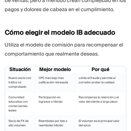
de ventas, pero a menudo crean complejidad en los
pagos y dolores de cabeza en el cumplimiento.
Cómo elegir el modelo IB
adecuado
Utiliza el modelo de comisión para recompensar el
comportamiento que realmente deseas.
Situación
Mejor modelo
Por qué
Nuevo socio con
CPC más bajo más
Limita el fraude y permite al
tráfico no
calificación retrasada
corredor probar la calidad
comprobado
Comunidad
Participación en
Recompensa la retención y el
educativa con
ingresos o híbrido
valor del cliente a largo plazo
comerciantes
leales
Socio de FX de
Reembolso por lote o
El volumen es el principal valor
alto volumen
reembolso híbrido
del socio