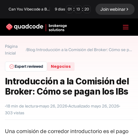
:
:
Join webinar
Can You Vibecode a Brokerage Platform?
9
días
01
13
19
LANGUAGE
Página
Blog
/
/
Introducción a la Comisión del Broker: Cómo se pagan los IBs
Inicial
Español
Expert reviewed
Negocios
Introducción a la Comisión del
Solución Llave En Mano
Opciones Binarias
Broker: Cómo se pagan los IBs
Forex / CFD
Intercambio y
compensación
18
min de lectura
mayo 26, 2026
Actualizado
mayo 26, 2026
Una Prop Firm
303
vistas
Una comisión de corredor introductorio es el pago
MÓDULOS