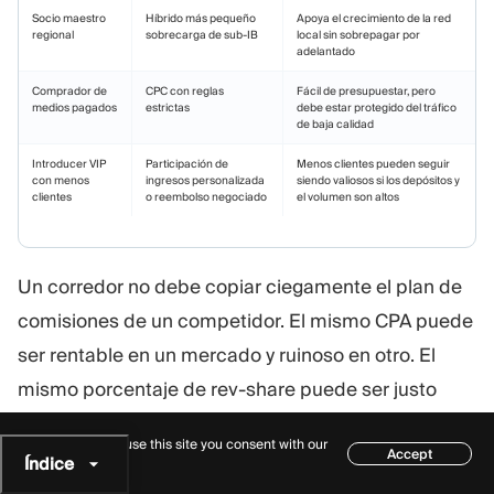
Socio maestro
Híbrido más pequeño
Apoya el crecimiento de la red
regional
sobrecarga de sub-IB
local sin sobrepagar por
adelantado
Comprador de
CPC con reglas
Fácil de presupuestar, pero
medios pagados
estrictas
debe estar protegido del tráfico
de baja calidad
Introducer VIP
Participación de
Menos clientes pueden seguir
con menos
ingresos personalizada
siendo valiosos si los depósitos y
clientes
o reembolso negociado
el volumen son altos
Un corredor no debe copiar ciegamente el plan de
comisiones de un competidor. El mismo CPA puede
ser rentable en un mercado y ruinoso en otro. El
mismo porcentaje de rev-share puede ser justo
para un socio educativo con alta retención y
By continuing to use this site you consent with our
Accept
demasiado generoso para una fuente de tráfico de
Índice
cookie policy
bajo contacto.