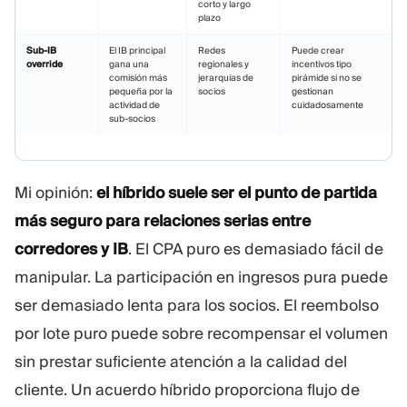
corto y largo
plazo
Sub-IB
El IB principal
Redes
Puede crear
override
gana una
regionales y
incentivos tipo
comisión más
jerarquías de
pirámide si no se
pequeña por la
socios
gestionan
actividad de
cuidadosamente
sub-socios
Mi opinión:
el híbrido suele ser el punto de partida
más seguro para relaciones serias entre
corredores y IB
. El CPA puro es demasiado fácil de
manipular. La participación en ingresos pura puede
ser demasiado lenta para los socios. El reembolso
por lote puro puede sobre recompensar el volumen
sin prestar suficiente atención a la calidad del
cliente. Un acuerdo híbrido proporciona flujo de