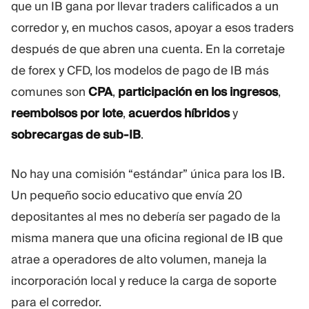
que un IB gana por llevar traders calificados a un
Plataforma De Trading
Oficina De Soporte
corredor y, en muchos casos, apoyar a esos traders
después de que abren una cuenta. En la corretaje
RECURSOS
MÁS
de forex y CFD, los modelos de pago de IB más
Guía de marketing
Sobre Nosotros
comunes son
CPA
,
participación en los ingresos
,
Blog
Equipo
reembolsos por lote
,
acuerdos híbridos
y
Glosario
Eventos
sobrecargas de sub-IB
.
Tutoriales en vídeo
Números
Calculadora
Noticias de la empresa
Plan de negocio
Carreras
No hay una comisión “estándar” única para los IB.
Sostenibilidad
Un pequeño socio educativo que envía 20
depositantes al mes no debería ser pagado de la
SÍGUENOS
misma manera que una oficina regional de IB que
atrae a operadores de alto volumen, maneja la
incorporación local y reduce la carga de soporte
para el corredor.