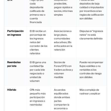
cada
predecible,
depósitos de baja
depositante
pagos rápidos a
calidad o impulsados
calificado de
socios, informes
por incentivos si las
primera vez o
simples
reglas de calificación
cuenta
son débiles
financiada
Participación
El IB recibe un
Asociaciones a
Disputas si “ingresos
en ingresos
porcentaje de
largo plazo,
netos” no está
los ingresos
comunidades
claramente definido
netos del
educativas, IBs
corredor de los
enfocados en la
clientes
retención
referidos
Reembolso
El IB gana una
Socios de
Puede recompensar
por lote
cantidad fija
Forex/CFD con
flujos volátiles o no
por cada lote
traders activos y
rentables si los
negociado o
volumen
controles de riesgo
unidad de
medible
son débiles
volumen
Híbrido
CPA más
Acuerdos
Más complejo de
pequeño más
equilibrados
rastrear y explicar
participación
donde ambas
en ingresos o
partes
reembolso
comparten la
economía a