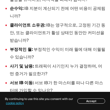
순수익:
IB 지분이 계산되기 전에 어떤 비용이 공제됩
니까?
클라이언트 소유권:
IB는 영구적으로, 고정된 기간 동
안, 또는 클라이언트가 활성 상태인 동안만 커미션을
받습니까?
부정적인 월:
부정적인 수익이 미래 월에 대해 이월될
수 있습니까?
사기 및 남용:
트래픽이 사기인지 누가 결정하며, 어
떤 증거가 필요한가?
서브 IB 이동:
서브 IB가 한 마스터를 떠나 다른 마스
터에 가입할 수 있나요?
규제 위반:
IB가 금지된 주장을 사용하거나 제한된 고
By continuing to use this site you consent with our
Accept
목차
cookie policy
객을 대상으로 할 경우 브로커가 수수료를 보류할 수