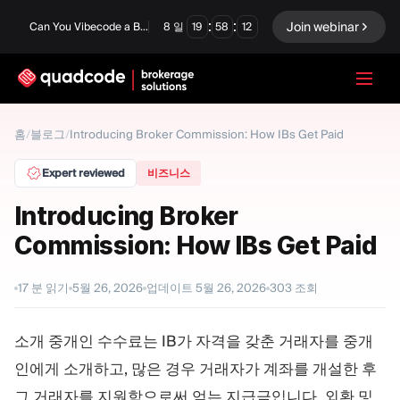
:
:
Join webinar
Can You Vibecode a Brokerage Platform?
8
일
19
58
11
LANGUAGE
홈
/
블로그
/
Introducing Broker Commission: How IBs Get Paid
한국어
Expert reviewed
비즈니스
Introducing Broker
Commission: How IBs Get Paid
턴키 솔루션
바이너리 옵션
Forex / CFD
거래소 및 청산
17
분 읽기
5월 26, 2026
업데이트
5월 26, 2026
303
조회
프롭 펌
소개 중개인 수수료는 IB가 자격을 갖춘 거래자를 중개
인에게 소개하고, 많은 경우 거래자가 계좌를 개설한 후
모듈
그 거래자를 지원함으로써 얻는 지급금입니다. 외환 및