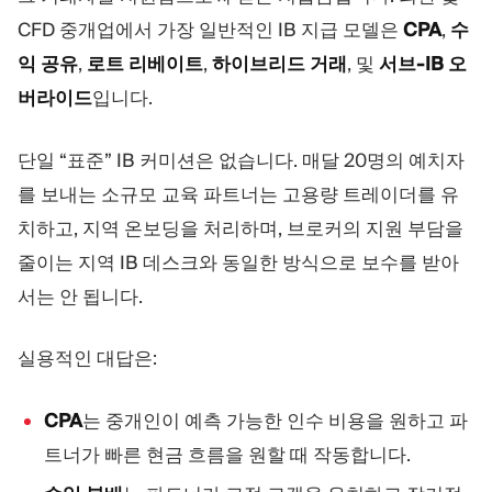
트레이딩 플랫폼
백오피스
CFD 중개업에서 가장 일반적인 IB 지급 모델은
CPA
,
수
익 공유
,
로트 리베이트
,
하이브리드 거래
, 및
서브-IB 오
리소스
더보기
버라이드
입니다.
마케팅 가이드
회사 소개
블로그
팀
단일 “표준” IB 커미션은 없습니다. 매달 20명의 예치자
용어집
이벤트
를 보내는 소규모 교육 파트너는 고용량 트레이더를 유
동영상 튜토리얼
통계
치하고, 지역 온보딩을 처리하며, 브로커의 지원 부담을
수익 계산기
회사 뉴스
비즈니스 계획
채용
줄이는 지역 IB 데스크와 동일한 방식으로 보수를 받아
지속가능성
서는 안 됩니다.
실용적인 대답은:
팔로우하기
CPA
는 중개인이 예측 가능한 인수 비용을 원하고 파
트너가 빠른 현금 흐름을 원할 때 작동합니다.