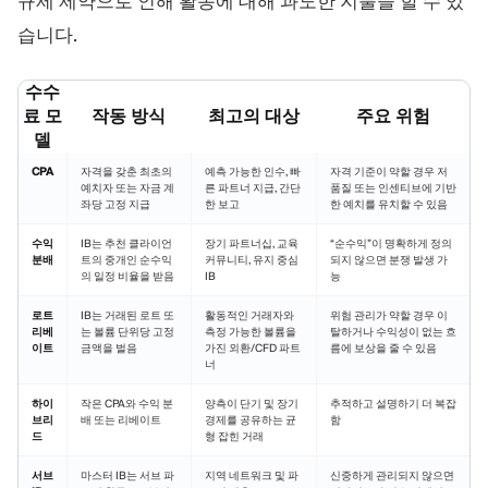
규제 제약으로 인해 활동에 대해 과도한 지불을 할 수 있
습니다.
수수
료 모
작동 방식
최고의 대상
주요 위험
델
CPA
자격을 갖춘 최초의
예측 가능한 인수, 빠
자격 기준이 약할 경우 저
예치자 또는 자금 계
른 파트너 지급, 간단
품질 또는 인센티브에 기반
좌당 고정 지급
한 보고
한 예치를 유치할 수 있음
수익
IB는 추천 클라이언
장기 파트너십, 교육
“순수익”이 명확하게 정의
분배
트의 중개인 순수익
커뮤니티, 유지 중심
되지 않으면 분쟁 발생 가
의 일정 비율을 받음
IB
능
로트
IB는 거래된 로트 또
활동적인 거래자와
위험 관리가 약할 경우 이
리베
는 볼륨 단위당 고정
측정 가능한 볼륨을
탈하거나 수익성이 없는 흐
이트
금액을 벌음
가진 외환/CFD 파트
름에 보상을 줄 수 있음
너
하이
작은 CPA와 수익 분
양측이 단기 및 장기
추적하고 설명하기 더 복잡
브리
배 또는 리베이트
경제를 공유하는 균
함
드
형 잡힌 거래
서브
마스터 IB는 서브 파
지역 네트워크 및 파
신중하게 관리되지 않으면