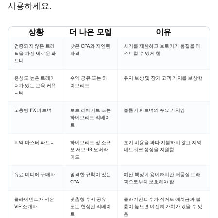
사용하세요.
상황
더 나은 모델
이유
검증되지 않은 트래
낮은 CPA와 지연된
사기를 제한하고 브로커가 품질을 테
픽을 가진 새로운 파
자격
스트할 수 있게 함
트너
충성도 높은 트레이
수익 공유 또는 하
유지 보상 및 장기 고객 가치를 보상함
더가 있는 교육 커뮤
이브리드
니티
고용량 FX 파트너
로트 리베이트 또는
볼륨이 파트너의 주요 가치임
하이브리드 리베이
트
지역 마스터 파트너
하이브리드 및 소규
초기 비용을 과다 지불하지 않고 지역
모 서브-IB 오버라
네트워크 성장을 지원함
이드
유료 미디어 구매자
엄격한 규칙이 있는
예산 책정이 용이하지만 저품질 트래
CPA
픽으로부터 보호해야 함
클라이언트가 적은
맞춤형 수익 공유
클라이언트 수가 적어도 예치금과 볼
VIP 소개자
또는 협상된 리베이
륨이 높으면 여전히 가치가 있을 수 있
트
음