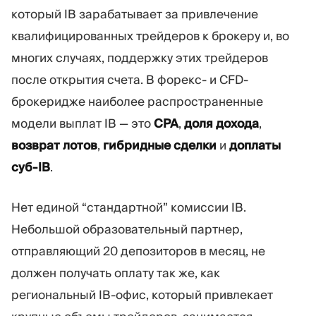
Торговая платформа
Back-office
который IB зарабатывает за привлечение
квалифицированных трейдеров к брокеру и, во
многих случаях, поддержку этих трейдеров
РЕСУРСЫ
ЕЩЁ
после открытия счета. В форекс- и CFD-
Руководство по
О нас
маркетингу
Команда
брокеридже наиболее распространенные
Блог
События
модели выплат IB — это
CPA
,
доля дохода
,
Словарь терминов
Цифры
возврат лотов
,
гибридные сделки
и
доплаты
Видеоуроки
Новости компании
Калькулятор прибыли
Карьера
суб-IB
.
Бизнес План
Устойчивость
Нет единой “стандартной” комиссии IB.
Небольшой образовательный партнер,
ПОДПИШИТЕСЬ НА НАС
отправляющий 20 депозиторов в месяц, не
должен получать оплату так же, как
региональный IB-офис, который привлекает