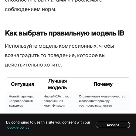
соблюдением норм.
Как выбрать правильную модель
IB
Используйте модель комиссионных, чтобы
вознаградить то поведение, которое вы
действительно хотите.
Лучшая
Ситуация
Почему
модель
Новый партнер с
Низкий CPA плюс
Ограничивает мошенничество
непроверенным
отсроченная
и позволяет брокеру
трафиком
квалификация
тестировать качество
Образовательное
Доля дохода или
Вознаграждает удержание и
сообщество с
гибрид
долгосрочную ценность
By continuing to use this site you consent with our
Accept
лояльными
клиента
Содержание
cookie policy
трейдерами