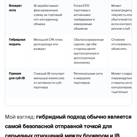
Возврат
IB зарабатывает
Forex/CFD
Может
лота
фиксированную
партнеры с
вознаградить
сумму за торговый
активными
текучесть или
лот или единицу
трейдерами и
убыточный поток
объема
измеримым
если контроль
объемом
рисков слаб
Гибридная
Меньший CPA плюс
Сбалансированные
Сложнее
модель
доля дохода или
сделки, где обе
отслеживать и
возврат
стороны делят
объяснять
краткосрочную и
долгосрочную
экономику
Премия
Главный IB получает
Региональные сети
Может создать
для суб-IB
меньшую комиссию
и иерархии
пирамидальные
от активности суб-
партнеров
стимулы, если н
партнера
контролировать
тщательно
Мой взгляд:
гибридный подход обычно является
самой безопасной отправной точкой для
серьезных отношений между брокером и IB
.