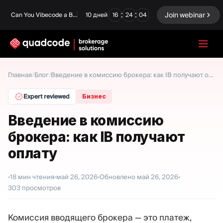
:
:
Join webinar
Can You Vibecode a Brokerage Platform?
10
дней
16
24
03
LANGUAGE
Главная
Блог
/
/
Введение в комиссию брокера: как IB получают оплату
Русский
Expert reviewed
Бизнес
Введение в комиссию
брокера: как IB получают
Готовое решение
Бинарные опционы
оплату
Forex / CFD
Биржа и Клиринг
18
мин чтения
май 26, 2026
Обновлено
май 26, 2026
Prop Firm
303
просмотров
МОДУЛИ
Комиссия вводящего брокера — это платеж,