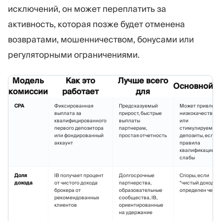
исключений, он может переплатить за
активность, которая позже будет отменена
возвратами, мошенничеством, бонусами или
регуляторными ограничениями.
Модель
Как это
Лучше всего
Основной р
комиссии
работает
для
CPA
Фиксированная
Предсказуемый
Может привлечь
выплата за
прирост, быстрые
низкокачествен
квалифицированного
выплаты
или
первого депозитора
партнерам,
стимулируемые
или фондированный
простая отчетность
депозиты, если
аккаунт
правила
квалификации
слабы
Доля
IB получает процент
Долгосрочные
Споры, если
дохода
от чистого дохода
партнерства,
“чистый доход” н
брокера от
образовательные
определен четко
рекомендованных
сообщества, IB,
клиентов
ориентированные
на удержание